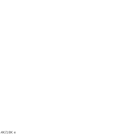
/14K/18K e