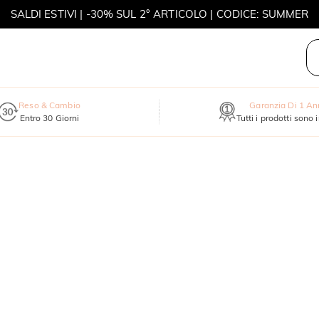
SALDI ESTIVI | -30% SUL 2° ARTICOLO | CODICE: SUMMER
MOVE MY WAY | ACQUISTA 3, COLLANA IN REGALO
Reso & Cambio
Garanzia Di 1 A
Entro 30 Giorni
Tutti i prodotti sono 