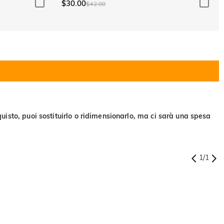
$30.00
$42.00
uisto, puoi sostituirlo o ridimensionarlo, ma ci sarà una spesa
1
/
1