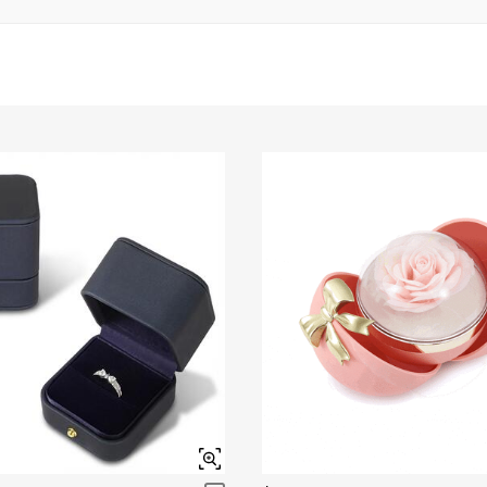
Granato
Ametista
$0.00
$0.00
Rosa
Fucsia
$0.00
$0.00
Nero fantasia
Giallo fantasia
$0.00
$0.00