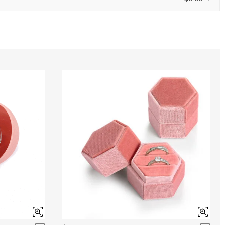
FINISCE TRA
00 : 22 : 15 : 45
0
/
12
Acquamarina
$0.00
Peridoto
$0.00