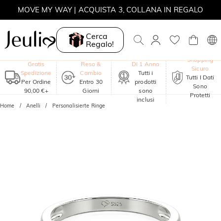
MOVE MY WAY | ACQUISTA 3, COLLANA IN REGALO
Cerca
Regalo!
Garanzia
Shopping
Gratis
Reso &
Di 1 Anno
Sicuro
Spedizione
Cambio
Tutti i
Tutti I Dati
Per Ordine
Entro 30
prodotti
Sono
90,00 €+
Giorni
sono
Protetti
inclusi
Home
Anelli
Personalisierte Ringe