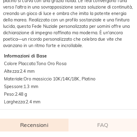
platino si curva con una grazia fluida. Le fedi convergono l'una
verso l'altra in una sovrapposizione senza soluzione di continuità,
creando un gioco di luce e ombra che imita la potente energia
della marea. Realizzata con un profilo sostanziale e una finitura
lucida, questa Fede Nuziale personalizzata per uomini offre una
dichiarazione di impegno raffinata ma moderna. È un'ancora
poetica—un ricordo personalizzato che celebra due vite che
avanzano in un ritmo forte e incrollabile.
Informazioni di Base
Colore Placcato
:
Tono Oro Rosa
Altezza
:
2.4 mm
Materiale
:
Oro massiccio 10K/14K/18K, Platino
Spessore
:
1.3 mm
Peso
:
2.48 g
Larghezza
:
2.4 mm
Recensioni
FAQ