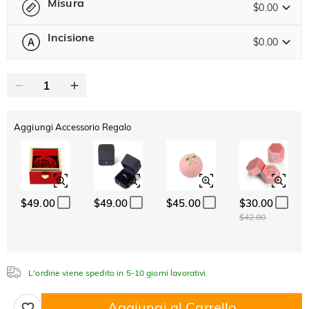
Misura
$0.00
Incisione
$0.00
-- Seleziona --
Guida alle Taglie
0
/
12
Testo
Aggiungi Accessorio Regalo
ABC
ABC
ABC
Carattere
Classico
Italico
Corsivo
$49.00
$49.00
$45.00
$30.00
$42.00
L'ordine viene spedito in 5-10 giorni lavorativi.
Aggiungi al Carrello