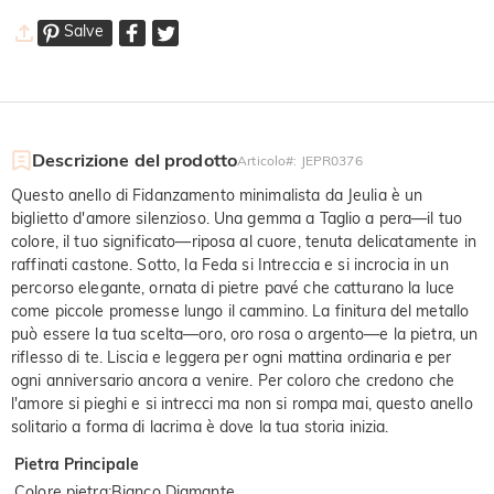
Salve
Descrizione del prodotto
Articolo#
:
JEPR0376
Questo anello di Fidanzamento minimalista da Jeulia è un
biglietto d'amore silenzioso. Una gemma a Taglio a pera—il tuo
colore, il tuo significato—riposa al cuore, tenuta delicatamente in
raffinati castone. Sotto, la Feda si Intreccia e si incrocia in un
percorso elegante, ornata di pietre pavé che catturano la luce
come piccole promesse lungo il cammino. La finitura del metallo
può essere la tua scelta—oro, oro rosa o argento—e la pietra, un
riflesso di te. Liscia e leggera per ogni mattina ordinaria e per
ogni anniversario ancora a venire. Per coloro che credono che
l'amore si pieghi e si intrecci ma non si rompa mai, questo anello
solitario a forma di lacrima è dove la tua storia inizia.
Pietra Principale
Colore pietra
:
Bianco Diamante