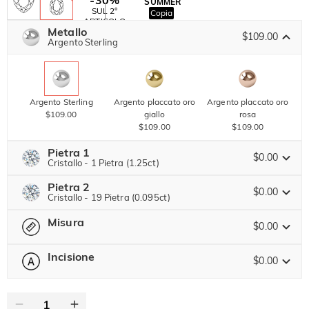
SUMMER
-10%
SUL 2°
Copia
SU TUTTO
ARTICOLO
Metallo
$109.00
Argento Sterling
Argento Sterling
Argento placcato oro
Argento placcato oro
$109.00
giallo
rosa
$109.00
$109.00
Pietra 1
$0.00
Cristallo - 1 Pietra (1.25ct)
Pietra 2
Pietra preziosa di Jeulia
$0.00
Cristallo - 19 Pietra (0.095ct)
Misura
Pietra preziosa di Jeulia
$0.00
Moissanite
$263.00 ORA
25% SCONTO
FINISCE TRA
00 : 05 : 36 : 40
$350.00
Incisione
$0.00
-- Seleziona --
Guida alle Taglie
Pietra di Jeulia
Moissanite
$54.00 ORA
10% SCONTO
FINISCE TRA
00 : 05 : 36 : 40
0
/
12
$60.00
Pietra di Jeulia
Testo