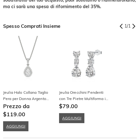
ma ci sarà una spesa di rifornimento del 35%.
Spesso Comprati Insieme
1
/
1
Jeulia Halo Collana Taglio
Jeulia Orecchini Pendenti
Pera per Donna Argento
con Tre Pietre Multiforma in
Sterling
Prezzo da
Argento Sterling
$79.00
$119.00
AGGIUNGI
AGGIUNGI