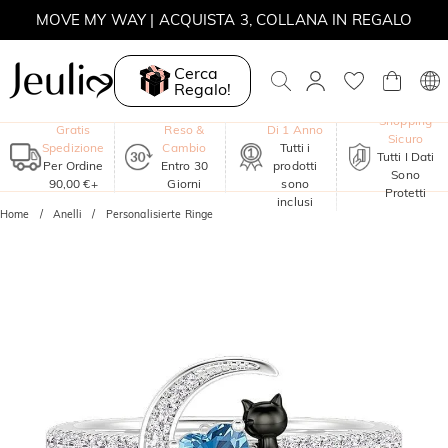
SALDI ESTIVI | -30% SUL 2° ARTICOLO | CODICE: SUMMER
MOVE MY WAY | ACQUISTA 3, COLLANA IN REGALO
Cerca
Regalo!
Garanzia
Shopping
Gratis
Reso &
Di 1 Anno
Sicuro
Spedizione
Cambio
Tutti i
Tutti I Dati
Per Ordine
Entro 30
prodotti
Sono
90,00 €+
Giorni
sono
Protetti
inclusi
Home
Anelli
Personalisierte Ringe