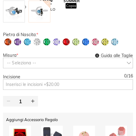
SUMMER
-10%
SUL 2°
Copia
SU TUTTO
ARTICOLO
Pietra di Nascita:
*
Misura
*
Guida alle Taglie
-- Seleziona --
0
/
16
Incisione
Aggiungi Accessorio Regalo