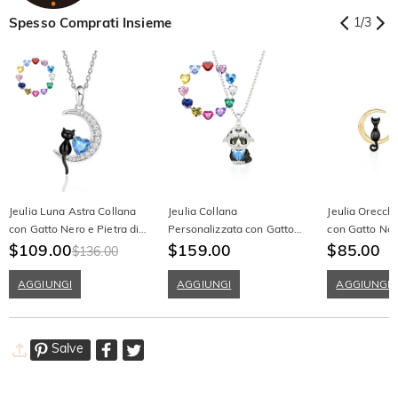
Spesso Comprati Insieme
1
/
3
Jeulia Luna Astra Collana
Jeulia Collana
Jeulia Orecchi
con Gatto Nero e Pietra di
Personalizzata con Gatto
con Gatto Ner
Nascita
$109.00
Squalo Carino e Pietra di
$159.00
Oro
$85.00
$136.00
Nascita a Cuore
AGGIUNGI
AGGIUNGI
AGGIUNGI
Salve