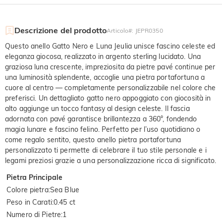
Descrizione del prodotto
Articolo#
:
JEPR0350
Questo anello Gatto Nero e Luna Jeulia unisce fascino celeste ed
eleganza giocosa, realizzato in argento sterling lucidato. Una
graziosa luna crescente, impreziosita da pietre pavé continue per
una luminosità splendente, accoglie una pietra portafortuna a
cuore al centro — completamente personalizzabile nel colore che
preferisci. Un dettagliato gatto nero appoggiato con giocosità in
alto aggiunge un tocco fantasy al design celeste. Il fascia
adornata con pavé garantisce brillantezza a 360°, fondendo
magia lunare e fascino felino. Perfetto per l’uso quotidiano o
come regalo sentito, questo anello pietra portafortuna
personalizzato ti permette di celebrare il tuo stile personale e i
legami preziosi grazie a una personalizzazione ricca di significato.
Pietra Principale
Colore pietra
:
Sea Blue
Peso in Carati
:
0.45 ct
Numero di Pietre
:
1