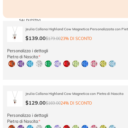
SALDI ESTIVI
Codice:
-30%
SUMMER
-10%
Jeulia Collana Highland Cow Magnetica Personalizzata con Piet
SUL 2°
Copia
SU TUTTO
ARTICOLO
$139.00
$179.00
23% DI SCONTO
Personalizza i dettagli
Pietra di Nascita:
*
Jeulia Collana Highland Cow Magnetica con Pietra di Nascita
$129.00
$169.00
24% DI SCONTO
Personalizza i dettagli
Pietra di Nascita:
*