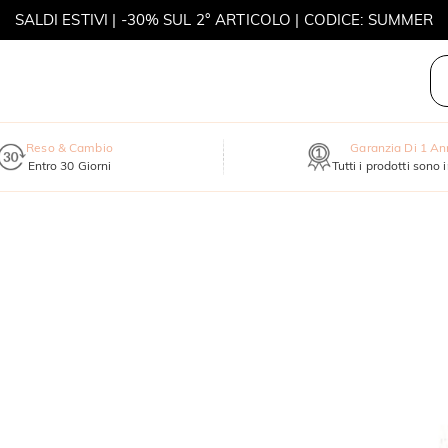
SALDI ESTIVI | -30% SUL 2° ARTICOLO | CODICE: SUMMER
MOVE MY WAY | ACQUISTA 3, COLLANA IN REGALO
Reso & Cambio
Garanzia Di 1 A
Entro 30 Giorni
Tutti i prodotti sono 