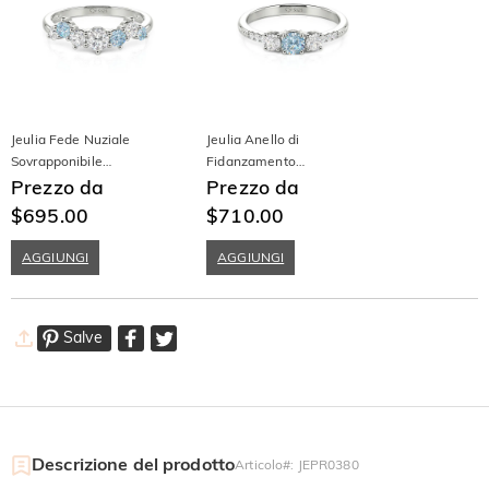
Jeulia Fede Nuziale
Jeulia Anello di
Sovrapponibile
Fidanzamento
Personalizzata a Forma di V
Prezzo da
Personalizzato con Tre
Prezzo da
in Oro 10K/14K/18K e
Pietre in Oro 10K/14K/18K e
$695.00
$710.00
Platino
Platino
AGGIUNGI
AGGIUNGI
Salve
Descrizione del prodotto
Articolo#
:
JEPR0380