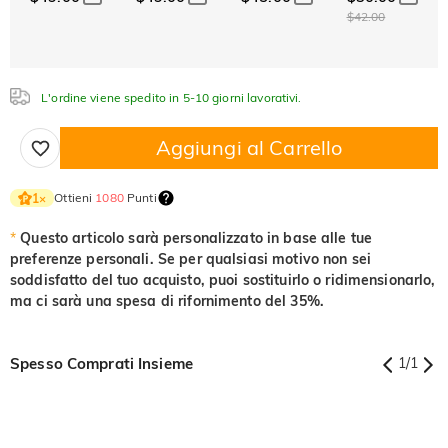
Acquamarina
Smeraldo
Rosa
$42.00
$0.00
$0.00
$0.00
$0.00
$0.00
$0.00
Fucsia
Peridoto
Zaffiro
$0.00
$0.00
$0.00
Nero fantasia
Giallo fantasia
L'ordine viene spedito in 5-10 giorni lavorativi.
Fucsia
Peridoto
Zaffiro
$0.00
$0.00
$0.00
$0.00
$0.00
Aggiungi al Carrello
Nero fantasia
Giallo fantasia
$0.00
$0.00
Nero fantasia
Giallo fantasia
Ottieni
1080
Punti
1
×
$0.00
$0.00
*
Questo articolo sarà personalizzato in base alle tue
preferenze personali. Se per qualsiasi motivo non sei
soddisfatto del tuo acquisto, puoi sostituirlo o ridimensionarlo,
ma ci sarà una spesa di rifornimento del 35%.
Spesso Comprati Insieme
1
/
1