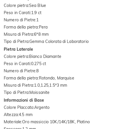
Colore pietra
:
Sea Blue
Peso in Carati
:
1.9 ct
Numero di Pietre
:
1
Forma della pietra
:
Pera
Misura di Pietra
:
6*8 mm
Tipo di Pietra
:
Gemma Colorata di Laboratorio
Pietra Laterale
Colore pietra
:
Bianco Diamante
Peso in Carati
:
0.275 ct
Numero di Pietre
:
8
Forma della pietra
:
Rotondo, Marquise
Misura di Pietra
:
1.0,1.25,1.5*3 mm
Tipo di Pietra
:
Moissanite
Informazioni di Base
Colore Placcato
:
Argento
Altezza
:
4.5 mm
Materiale
:
Oro massiccio 10K/14K/18K, Platino