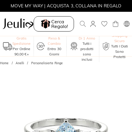
MOVE MY WAY | ACQUISTA 3, COLLANA IN REGALO
Cerca
Regalo!
Garanzia
Shopping
Gratis
Reso &
Di 1 Anno
Sicuro
Spedizione
Cambio
Tutti i
Tutti I Dati
Per Ordine
Entro 30
prodotti
Sono
90,00 €+
Giorni
sono
Protetti
inclusi
Home
Anelli
Personalisierte Ringe