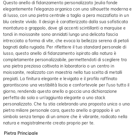
Questo anello di fidanzamento personalizzato Jeulia fonde
elegantemente l'eleganza organica con una silhouette moderna e
di lusso, con una pietra centrale a taglio a pera mozzafiato in un
blu celeste vivido. Il design è caratterizzato dalla sua sofisticata
montatura a grappolo, dove gli accenti scintillanti a marquise e
tondi in moissanite sono annidati lungo una delicata fascia
intrecciata a forma di vite, che evoca la bellezza serena di petali
bagnati dalla rugiada. Per riflettere il tuo standard personale di
lusso, questo anello di fidanzamento ispirato alla natura è
completamente personalizzabile, permettendoti di scegliere tra
una pietra preziosa coltivata in laboratorio o un centro in
moissanite, realizzato con maestria nella tua scelta di metalli
pregiati. La finitura elegante e levigata e il profilo raffinato
garantiscono una vestibilità liscia e confortevole per l'uso tutto il
giorno, rendendo questo anello a goccia una dichiarazione
perfetta da sola o un'aggiunta elegante a uno stack
personalizzato. Che tu stia celebrando una proposta unica o una
pietra miliare personale cara, questo anello a grappolo è un
simbolo senza tempo di un amore che è vibrante, radicato nella
natura e magistralmente creato proprio per te.
Pietra Principale