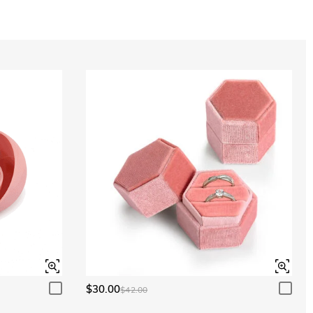
Acquamarina
$0.00
Acquamarina
$0.00
Peridoto
$0.00
Peridoto
$0.00
$30.00
$42.00