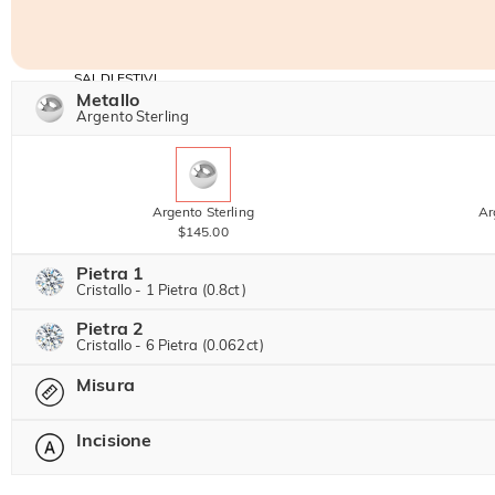
SALDI ESTIVI
Codice:
Metallo
-30%
SUMMER
-10%
Argento Sterling
SUL 2°
Copia
SU TUTTO
ARTICOLO
Argento Sterling
Ar
$145.00
Pietra 1
Cristallo - 1 Pietra (0.8ct)
Pietra 2
Pietra preziosa di Jeulia
Cristallo - 6 Pietra (0.062ct)
Misura
Pietra preziosa di Jeulia
Moissanite
$192.00 ORA
20% SCONTO
Incisione
$240.00
-- Seleziona --
Pietra di Jeulia
Moissanite
$25.00