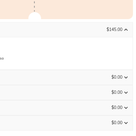
$145.00
osa
$0.00
$0.00
$0.00
FINISCE TRA
00 : 15 : 27 : 18
$0.00
Guida alle Taglie
0
/
16