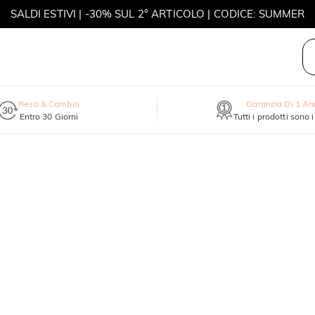
SALDI ESTIVI | -30% SUL 2° ARTICOLO | CODICE: SUMMER
MOVE MY WAY | ACQUISTA 3, COLLANA IN REGALO
Reso & Cambio
Garanzia Di 1 A
Entro 30 Giorni
Tutti i prodotti sono 