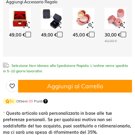
Aggiungi Accessorio Regalo
ABC
ABC
ABC
Cristallo
Granato
Ametista
Carattere
$0.00
$0.00
$0.00
Classico
Italico
Corsivo
Acquamarina
Smeraldo
Rosa
$0.00
$0.00
$0.00
49,00 €
49,00 €
45,00 €
30,00 €
Acquamarina
Smeraldo
Rosa
42,00 €
$0.00
$0.00
$0.00
Fucsia
Peridoto
Zaffiro
$0.00
$0.00
$0.00
Selezione Non Idonea alla Spedizione Rapida. L'ordine viene spedito
Fucsia
Peridoto
Zaffiro
in 5-10 giorni lavorativi.
$0.00
$0.00
$0.00
Nero fantasia
Giallo fantasia
Aggiungi al Carrello
$0.00
$0.00
Nero fantasia
Giallo fantasia
$0.00
$0.00
Ottieni
99
Punti
1
×
*
Questo articolo sarà personalizzato in base alle tue
preferenze personali. Se per qualsiasi motivo non sei
soddisfatto del tuo acquisto, puoi sostituirlo o ridimensionarlo,
ma ci sarà una spesa di rifornimento del 35%.