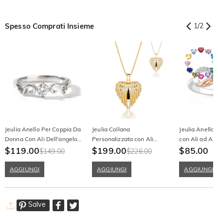
Spesso Comprati Insieme
1
/
2
Jeulia Anello Per Coppia Da
Jeulia Collana
Jeulia Anello 
Donna Con Ali Dell'angelo
Personalizzata con Ali
con Ali ad Ang
In Argento Sterling
$119.00
d'Angelo e Foto in Argento
$199.00
Due Pietre di
$85.00
$149.00
$226.00
Sterling
AGGIUNGI
AGGIUNGI
AGGIUNGI
Salve