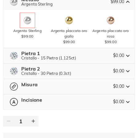
SUMMER
$99.00
-10%
Argento Sterling
SUL 2°
Copia
SU TUTTO
ARTICOLO
Argento Sterling
Argento placcato oro
Argento placcato oro
$99.00
giallo
rosa
$99.00
$99.00
Pietra 1
$0.00
Cristallo - 15 Pietra (1.125ct)
Pietra 2
Pietra preziosa di Jeulia
$0.00
Cristallo - 30 Pietra (0.3ct)
Misura
Pietra preziosa di Jeulia
$0.00
Moissanite
$208.00 ORA
20% SCONTO
FINISCE TRA
00 : 02 : 28 : 12
$260.00
Incisione
$0.00
-- Seleziona --
Guida alle Taglie
Pietra di Jeulia
Moissanite
$106.00 ORA
15% SCONTO
FINISCE TRA
00 : 02 : 28 : 12
0
/
12
$125.00
Pietra di Jeulia
Testo
Cristallo
Granato
Ametista
$0.00
$0.00
$0.00