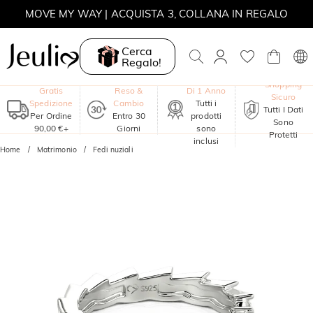
MOVE MY WAY | ACQUISTA 3, COLLANA IN REGALO
Cerca
Regalo!
Garanzia
Shopping
Gratis
Reso &
Di 1 Anno
Sicuro
Spedizione
Cambio
Tutti i
Tutti I Dati
Per Ordine
Entro 30
prodotti
Sono
90,00 €+
Giorni
sono
Protetti
inclusi
Home
Matrimonio
Fedi nuziali