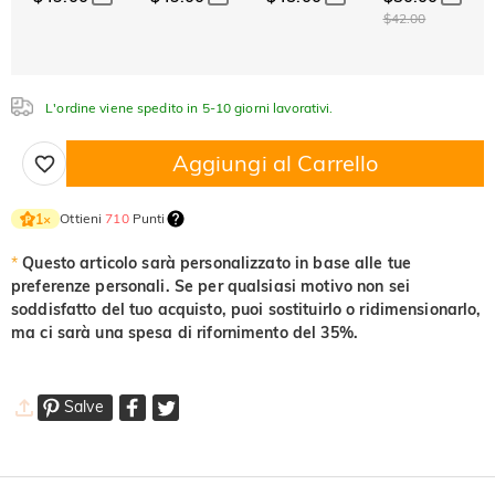
Acquamarina
Smeraldo
Rosa
$42.00
$0.00
$0.00
$0.00
$0.00
$0.00
$0.00
Fucsia
Peridoto
Zaffiro
$0.00
$0.00
$0.00
Nero fantasia
Giallo fantasia
L'ordine viene spedito in 5-10 giorni lavorativi.
Fucsia
Peridoto
Zaffiro
$0.00
$0.00
$0.00
$0.00
$0.00
Aggiungi al Carrello
Nero fantasia
Giallo fantasia
$0.00
$0.00
Nero fantasia
Giallo fantasia
Ottieni
710
Punti
1
×
$0.00
$0.00
*
Questo articolo sarà personalizzato in base alle tue
preferenze personali. Se per qualsiasi motivo non sei
soddisfatto del tuo acquisto, puoi sostituirlo o ridimensionarlo,
ma ci sarà una spesa di rifornimento del 35%.
Salve