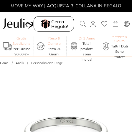
SALDI ESTIVI | -30% SUL 2° ARTICOLO | CODICE: SUMMER
Cerca
MOVE MY WAY | ACQUISTA 3, COLLANA IN REGALO
Regalo!
Garanzia
Shopping
Gratis
Reso &
Di 1 Anno
Sicuro
Spedizione
Cambio
Tutti i
Tutti I Dati
Per Ordine
Entro 30
prodotti
Sono
90,00 €+
Giorni
sono
Protetti
inclusi
Home
Anelli
Personalisierte Ringe