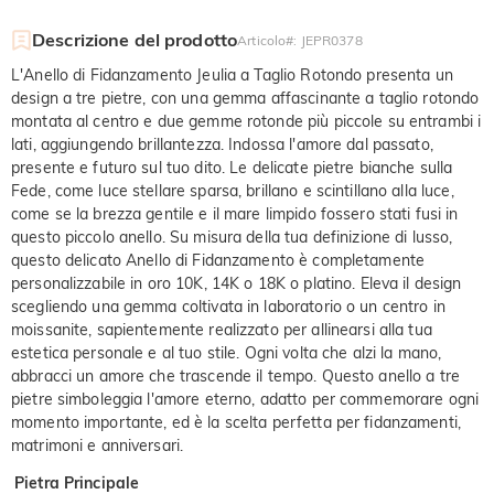
Descrizione del prodotto
Articolo#
:
JEPR0378
L'Anello di Fidanzamento Jeulia a Taglio Rotondo presenta un
design a tre pietre, con una gemma affascinante a taglio rotondo
montata al centro e due gemme rotonde più piccole su entrambi i
lati, aggiungendo brillantezza. Indossa l'amore dal passato,
presente e futuro sul tuo dito. Le delicate pietre bianche sulla
Fede, come luce stellare sparsa, brillano e scintillano alla luce,
come se la brezza gentile e il mare limpido fossero stati fusi in
questo piccolo anello. Su misura della tua definizione di lusso,
questo delicato Anello di Fidanzamento è completamente
personalizzabile in oro 10K, 14K o 18K o platino. Eleva il design
scegliendo una gemma coltivata in laboratorio o un centro in
moissanite, sapientemente realizzato per allinearsi alla tua
estetica personale e al tuo stile. Ogni volta che alzi la mano,
abbracci un amore che trascende il tempo. Questo anello a tre
pietre simboleggia l'amore eterno, adatto per commemorare ogni
momento importante, ed è la scelta perfetta per fidanzamenti,
matrimoni e anniversari.
Pietra Principale