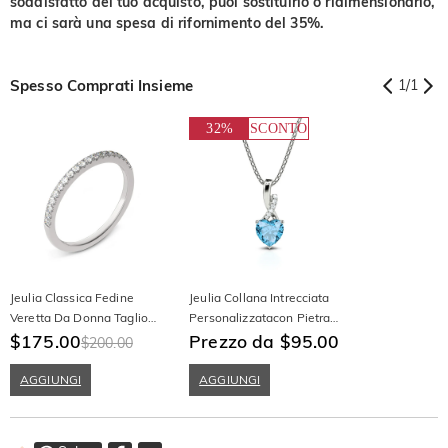
soddisfatto del tuo acquisto, puoi sostituirlo o ridimensionarlo,
ma ci sarà una spesa di rifornimento del 35%.
Spesso Comprati Insieme
1
/
1
32%
SCONTO
Jeulia Classica Fedine
Jeulia Collana Intrecciata
Veretta Da Donna Taglio
Personalizzatacon Pietra
Rotondo In Argento Sterling
$175.00
Taglio Cuore Argento
Prezzo da $95.00
$200.00
Sterling
AGGIUNGI
AGGIUNGI