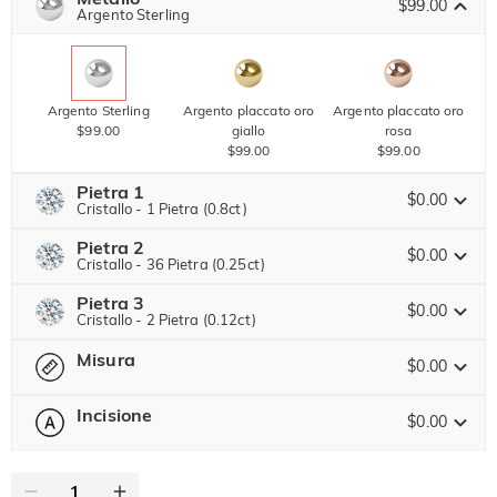
SUMMER
$99.00
-10%
Argento Sterling
SUL 2°
Copia
SU TUTTO
ARTICOLO
Argento Sterling
Argento placcato oro
Argento placcato oro
$99.00
giallo
rosa
$99.00
$99.00
Pietra 1
$0.00
Cristallo - 1 Pietra (0.8ct)
Pietra 2
Pietra preziosa di Jeulia
$0.00
Cristallo - 36 Pietra (0.25ct)
Pietra 3
Pietra preziosa di Jeulia
$0.00
Cristallo - 2 Pietra (0.12ct)
Moissanite
$204.00 ORA
20% SCONTO
FINISCE TRA
00 : 15 : 25 : 07
$255.00
Misura
Pietra preziosa di Jeulia
$0.00
Pietra di Jeulia
Moissanite
$111.00 ORA
15% SCONTO
FINISCE TRA
00 : 15 : 25 : 07
$130.00
Incisione
$0.00
-- Seleziona --
Guida alle Taglie
Pietra di Jeulia
Moissanite
0
/
16
$30.00
Cristallo
Granato
Ametista
$0.00
$0.00
$0.00
Pietra di Jeulia
Testo