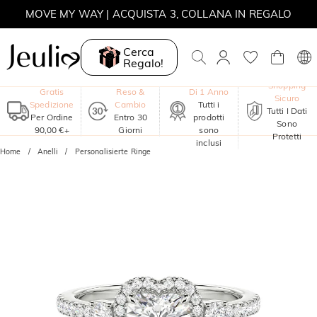
MOVE MY WAY | ACQUISTA 3, COLLANA IN REGALO
Cerca
Regalo!
Garanzia
Shopping
Gratis
Reso &
Di 1 Anno
Sicuro
Spedizione
Cambio
Tutti i
Tutti I Dati
Per Ordine
Entro 30
prodotti
Sono
90,00 €+
Giorni
sono
Protetti
inclusi
Home
Anelli
Personalisierte Ringe