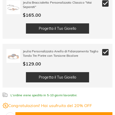
SUMMER
-10%
Jeulia Braccialetto Personalizzato Classico "Mai
SUL 2°
Copia
SU TUTTO
Separati"
ARTICOLO
$165.00
Progetta il Tuo Gioiello
Jeulia Personalizzato Anello di Fidanzamento Taglio
Tondo Tre Pietre con Torsione Bicolore
$129.00
Progetta il Tuo Gioiello
L'ordine viene spedito in 5-10 giorni lavorativi.
Congratulazioni! Hai usufruito del 20% OFF