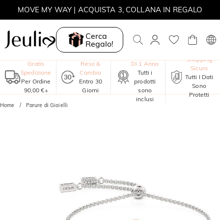
MOVE MY WAY | ACQUISTA 3, COLLANA IN REGALO
Cerca
Regalo!
Garanzia
Shopping
Gratis
Reso &
Di 1 Anno
Sicuro
Spedizione
Cambio
Tutti i
Tutti I Dati
Per Ordine
Entro 30
prodotti
Sono
90,00 €+
Giorni
sono
Protetti
inclusi
Home
Parure di Gioielli