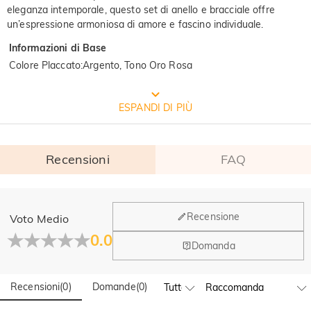
eleganza intemporale, questo set di anello e bracciale offre
un’espressione armoniosa di amore e fascino individuale.
Informazioni di Base
Colore Placcato
:
Argento, Tono Oro Rosa
CONFEZIONE GRATUITA JEULIA
ESPANDI DI PIÙ
Recensioni
FAQ
Generale
Recensione
Voto Medio
Dove si trova la tua azienda?
0.0
Domanda
La sede principale è a Los Angeles, in California, mentre il
Hai qualche vendita fisica?
gruppo di design e la produzione hanno la sede a Hong
Kong.
Recensioni
(
0
)
Domande
(
0
)
Sì! Attualmente abbiamo un flagship store in Spagna e un
pop-up store a Singapore, dove i clienti locali possono fare
Ordine & Pagamento