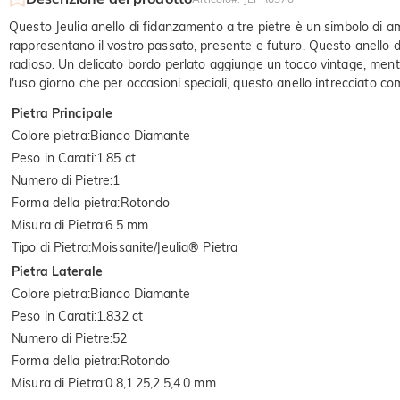
Questo Jeulia anello di fidanzamento a tre pietre è un simbolo di am
rappresentano il vostro passato, presente e futuro. Questo anello di
radioso. Un delicato bordo perlato aggiunge un tocco vintage, mentre
l'uso giorno che per occasioni speciali, questo anello intrecciato c
Pietra Principale
Colore pietra
:
Bianco Diamante
Peso in Carati
:
1.85 ct
Numero di Pietre
:
1
Forma della pietra
:
Rotondo
Misura di Pietra
:
6.5 mm
Tipo di Pietra
:
Moissanite/Jeulia® Pietra
Pietra Laterale
Colore pietra
:
Bianco Diamante
Peso in Carati
:
1.832 ct
Numero di Pietre
:
52
Forma della pietra
:
Rotondo
Misura di Pietra
:
0.8,1.25,2.5,4.0 mm