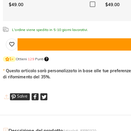
$49.00
$49.00
L'ordine viene spedito in 5-10 giorni lavorativi.
Ottieni
129
Punti
1
×
*
Questo articolo sarà personalizzato in base alle tue preferenze
di rifornimento del 35%.
Salve
Descrizione del prodotto
Articolo#
:
JEPR0370