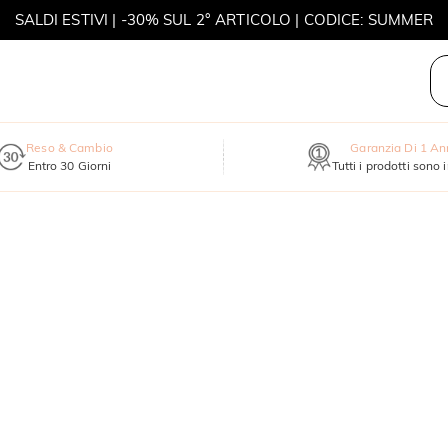
SALDI ESTIVI | -30% SUL 2° ARTICOLO | CODICE: SUMMER
MOVE MY WAY | ACQUISTA 3, COLLANA IN REGALO
Reso & Cambio
Garanzia Di 1 A
Entro 30 Giorni
Tutti i prodotti sono 