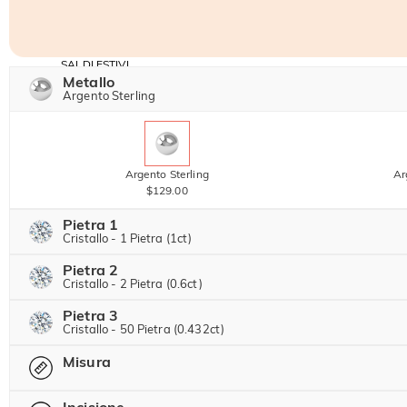
SALDI ESTIVI
Codice:
Metallo
-30%
SUMMER
-10%
Argento Sterling
SUL 2°
Copia
SU TUTTO
ARTICOLO
Argento Sterling
Ar
$129.00
Pietra 1
Cristallo - 1 Pietra (1ct)
Pietra 2
Pietra preziosa di Jeulia
Cristallo - 2 Pietra (0.6ct)
Pietra 3
Pietra preziosa di Jeulia
Cristallo - 50 Pietra (0.432ct)
Moissanite
$224.00 ORA
20% SCONTO
Misura
$280.00
Pietra preziosa di Jeulia
Pietra di Jeulia
Moissanite
$106.00 ORA
15% SCONTO
Incisione
$125.00