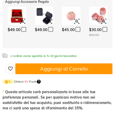
Aggiungi Accessorio Regalo
Cristallo
Granato
Ametista
$0.00
$0.00
$0.00
Acquamarina
Smeraldo
Rosa
Cristallo
Granato
Ametista
$0.00
$0.00
$0.00
$0.00
$0.00
$0.00
$49.00
$49.00
$45.00
$30.00
Acquamarina
Smeraldo
Rosa
$42.00
$0.00
$0.00
$0.00
Fucsia
Peridoto
Zaffiro
Acquamarina
Smeraldo
Rosa
$0.00
$0.00
$0.00
$0.00
$0.00
$0.00
L'ordine viene spedito in 5-10 giorni lavorativi.
Fucsia
Peridoto
Zaffiro
$0.00
$0.00
$0.00
Aggiungi al Carrello
Nero fantasia
Giallo fantasia
Fucsia
Peridoto
Zaffiro
$0.00
$0.00
$0.00
$0.00
$0.00
Nero fantasia
Giallo fantasia
Ottieni
95
Punti
1
×
$0.00
$0.00
*
Questo articolo sarà personalizzato in base alle tue
Nero fantasia
Giallo fantasia
preferenze personali. Se per qualsiasi motivo non sei
$0.00
$0.00
soddisfatto del tuo acquisto, puoi sostituirlo o ridimensionarlo,
ma ci sarà una spesa di rifornimento del 35%.