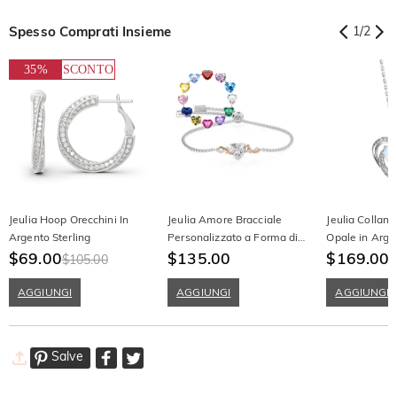
Spesso Comprati Insieme
1
/
2
35%
SCONTO
Jeulia Hoop Orecchini In
Jeulia Amore Bracciale
Jeulia Collan
Argento Sterling
Personalizzato a Forma di
Opale in Arge
$69.00
Cuore con Viticci Spinati e
$135.00
$169.00
$105.00
Pietra di Nascita
AGGIUNGI
AGGIUNGI
AGGIUNGI
Salve