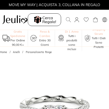
MOVE MY WAY | ACQUISTA 3, COLLANA IN REGALO
Cerca
Regalo!
Garanzia
Shopping
Gratis
Reso &
Di 1 Anno
Sicuro
Spedizione
Cambio
Tutti i
Tutti I Dati
Per Ordine
Entro 30
prodotti
Sono
90,00 €+
Giorni
sono
Protetti
inclusi
Home
Anelli
Personalisierte Ringe