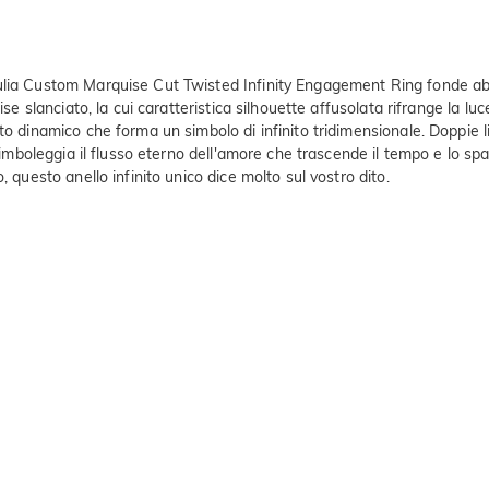
lia Custom Marquise Cut Twisted Infinity Engagement Ring fonde abilm
ise slanciato, la cui caratteristica silhouette affusolata rifrange la l
to dinamico che forma un simbolo di infinito tridimensionale. Doppie li
he simboleggia il flusso eterno dell'amore che trascende il tempo e l
, questo anello infinito unico dice molto sul vostro dito.