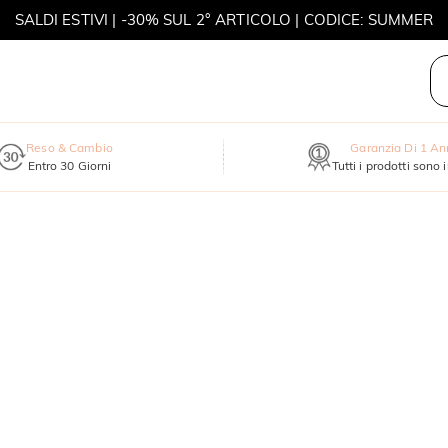
SALDI ESTIVI | -30% SUL 2° ARTICOLO | CODICE: SUMMER
MOVE MY WAY | ACQUISTA 3, COLLANA IN REGALO
Reso & Cambio
Garanzia Di 1 A
Entro 30 Giorni
Tutti i prodotti sono 