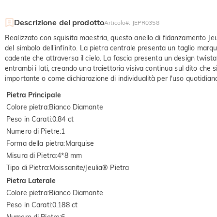
Descrizione del prodotto
Articolo#
:
JEPR0358
Realizzato con squisita maestria, questo anello di fidanzamento Jeu
del simbolo dell'infinito. La pietra centrale presenta un taglio marqu
cadente che attraversa il cielo. La fascia presenta un design twista
entrambi i lati, creando una traiettoria visiva continua sul dito c
importante o come dichiarazione di individualità per l'uso quotidiano
Pietra Principale
Colore pietra
:
Bianco Diamante
Peso in Carati
:
0.84 ct
Numero di Pietre
:
1
Forma della pietra
:
Marquise
Misura di Pietra
:
4*8 mm
Tipo di Pietra
:
Moissanite/Jeulia® Pietra
Pietra Laterale
Colore pietra
:
Bianco Diamante
Peso in Carati
:
0.188 ct
Numero di Pietre
:
6