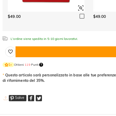
Light Pink
$0.00
$49.00
$49.00
L'ordine viene spedito in 5-10 giorni lavorativi.
Ottieni
119
Punti
1
×
*
Questo articolo sarà personalizzato in base alle tue preferenze
di rifornimento del 35%.
Salve