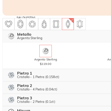
SALDI ESTIVI
Codice:
-30%
SUMMER
-10%
SUL 2°
Copia
SU TUTTO
ARTICOLO
Metallo
Argento Sterling
Argento Sterling
Ar
$119.00
Pietra 1
Cristallo - 1 Pietra (0.158ct)
Pietra 2
Pietra preziosa di Jeulia
Cristallo - 4 Pietra (0.04ct)
Pietra 3
Pietra preziosa di Jeulia
Cristallo - 2 Pietra (0.1ct)
Moissanite
$98.00 ORA
15% SCONTO
Misura
$115.00
Pietra preziosa di Jeulia