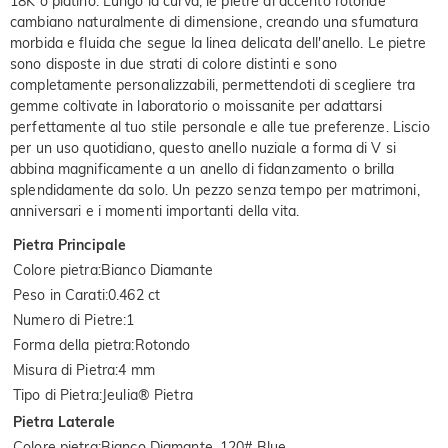
18K o platino. Lungo la curva, le pietre di accento rotonde
cambiano naturalmente di dimensione, creando una sfumatura
morbida e fluida che segue la linea delicata dell'anello. Le pietre
sono disposte in due strati di colore distinti e sono
completamente personalizzabili, permettendoti di scegliere tra
gemme coltivate in laboratorio o moissanite per adattarsi
perfettamente al tuo stile personale e alle tue preferenze. Liscio
per un uso quotidiano, questo anello nuziale a forma di V si
abbina magnificamente a un anello di fidanzamento o brilla
splendidamente da solo. Un pezzo senza tempo per matrimoni,
anniversari e i momenti importanti della vita.
Pietra Principale
Colore pietra
:
Bianco Diamante
Peso in Carati
:
0.462 ct
Numero di Pietre
:
1
Forma della pietra
:
Rotondo
Misura di Pietra
:
4 mm
Tipo di Pietra
:
Jeulia® Pietra
Pietra Laterale
Colore pietra
:
Bianco Diamante, 120# Blue