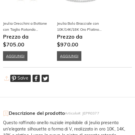
Jeulia Orecchini a Bottone
Jeulia Bolo Bracciale con
con Taglio Rotondo
10K/14K/18K Oro Platino
Moissanite 10K/14K/18K
Prezzo da
Taglio Rotondo per Donna
Prezzo da
Oro Platino
$705.00
$970.00
AGGIUNGI
AGGIUNGI
Salve
Descrizione del prodotto
Articolo#
:
JEPR0377
Questo raffinato anello nuziale impilabile di Jeulia presenta
un'elegante silhouette a forma di V, realizzato in oro 10K, 14K,