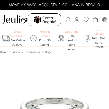
MOVE MY WAY | ACQUISTA 3, COLLANA IN REGALO
Cerca
Regalo!
Garanzia
Shopping
Gratis
Reso &
Di 1 Anno
Sicuro
Spedizione
Cambio
Tutti i
Tutti I Dati
Per Ordine
Entro 30
prodotti
Sono
90,00 €+
Giorni
sono
Protetti
inclusi
Home
Anelli
Personalisierte Ringe