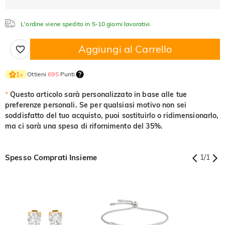
$0.00
$0.00
$0.00
L'ordine viene spedito in 5-10 giorni lavorativi.
Fucsia
Peridoto
Zaffiro
$0.00
$0.00
$0.00
Aggiungi al Carrello
Nero fantasia
Giallo fantasia
$0.00
$0.00
Nero fantasia
Giallo fantasia
Ottieni
695
Punti
1
×
$0.00
$0.00
*
Questo articolo sarà personalizzato in base alle tue
preferenze personali. Se per qualsiasi motivo non sei
soddisfatto del tuo acquisto, puoi sostituirlo o ridimensionarlo,
ma ci sarà una spesa di rifornimento del 35%.
Spesso Comprati Insieme
1
/
1