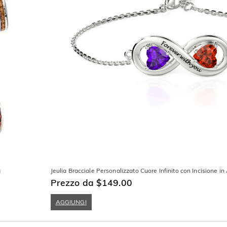
g
Jeulia Bracciale Personalizzato Cuore Infinito con Incisione in
Prezzo da $149.00
AGGIUNGI