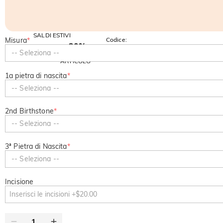
SALDI ESTIVI
Misura
*
Codice:
-30%
SUMMER
-10%
-- Seleziona --
SUL 2°
Copia
SU TUTTO
ARTICOLO
1a pietra di nascita
*
-- Seleziona --
2nd Birthstone
*
-- Seleziona --
3ª Pietra di Nascita
*
-- Seleziona --
Incisione