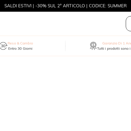
MOVE MY WAY | ACQUISTA 3, COLLANA IN REGALO
Reso & Cambio
Garanzia Di 1 A
Entro 30 Giorni
Tutti i prodotti sono 