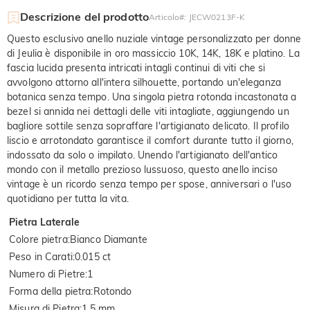
Descrizione del prodotto
Articolo#
:
JECW0213F-K
Questo esclusivo anello nuziale vintage personalizzato per donne
di Jeulia è disponibile in oro massiccio 10K, 14K, 18K e platino. La
fascia lucida presenta intricati intagli continui di viti che si
avvolgono attorno all'intera silhouette, portando un'eleganza
botanica senza tempo. Una singola pietra rotonda incastonata a
bezel si annida nei dettagli delle viti intagliate, aggiungendo un
bagliore sottile senza sopraffare l'artigianato delicato. Il profilo
liscio e arrotondato garantisce il comfort durante tutto il giorno,
indossato da solo o impilato. Unendo l'artigianato dell'antico
mondo con il metallo prezioso lussuoso, questo anello inciso
vintage è un ricordo senza tempo per spose, anniversari o l'uso
quotidiano per tutta la vita.
Pietra Laterale
Colore pietra
:
Bianco Diamante
Peso in Carati
:
0.015 ct
Numero di Pietre
:
1
Forma della pietra
:
Rotondo
Misura di Pietra
:
1.5 mm