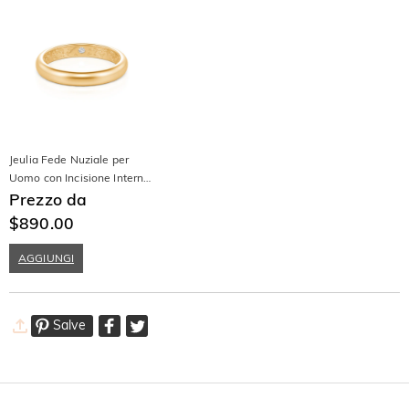
Jeulia Fede Nuziale per
Uomo con Incisione Interna
Vite in Oro 10K/14K/18K e
Prezzo da
Platino
$890.00
AGGIUNGI
Salve