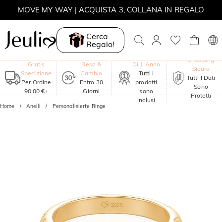
MOVE MY WAY | ACQUISTA 3, COLLANA IN REGALO
Cerca
Regalo!
Garanzia
Shopping
Gratis
Reso &
Di 1 Anno
Sicuro
Spedizione
Cambio
Tutti i
Tutti I Dati
Per Ordine
Entro 30
prodotti
Sono
90,00 €+
Giorni
sono
Protetti
inclusi
Home
Anelli
Personalisierte Ringe