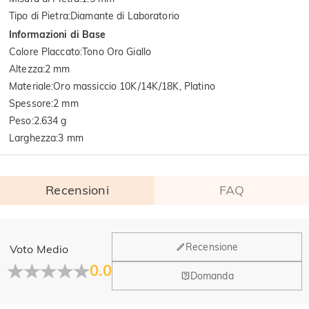
Tipo di Pietra
:
Diamante di Laboratorio
Informazioni di Base
Colore Placcato
:
Tono Oro Giallo
Altezza
:
2 mm
Materiale
:
Oro massiccio 10K/14K/18K, Platino
Spessore
:
2 mm
Peso
:
2.634 g
Larghezza
:
3 mm
Recensioni
FAQ
Generale
Recensione
Voto Medio
Dove si trova la tua azienda?
0.0
Domanda
La sede principale è a Los Angeles, in California, mentre il
Hai qualche vendita fisica?
gruppo di design e la produzione hanno la sede a Hong