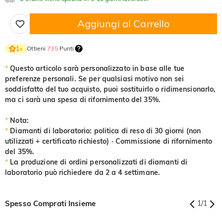
Aggiungi al Carrello
Nero fantasia
Giallo fantasia
$0.00
$0.00
Ottieni
735
Punti
1
×
*
Questo articolo sarà personalizzato in base alle tue
preferenze personali. Se per qualsiasi motivo non sei
soddisfatto del tuo acquisto, puoi sostituirlo o ridimensionarlo,
ma ci sarà una spesa di rifornimento del 35%.
*
Nota:
*
Diamanti di laboratorio: politica di reso di 30 giorni (non
utilizzati + certificato richiesto) · Commissione di rifornimento
del 35%.
*
La produzione di ordini personalizzati di diamanti di
laboratorio può richiedere da 2 a 4 settimane.
Spesso Comprati Insieme
1
/
1