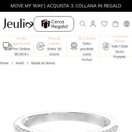
MOVE MY WAY | ACQUISTA 3, COLLANA IN REGALO
Cerca
Regalo!
Garanzia
Shopping
Gratis
Reso &
Di 1 Anno
Sicuro
Spedizione
Cambio
Tutti i
Tutti I Dati
Per Ordine
Entro 30
prodotti
Sono
90,00 €+
Giorni
sono
Protetti
inclusi
Home
Anelli
Bande da donna