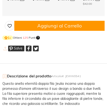
$42.00
Aggiungi al Carrello
Ottieni
125
Punti
1
×
Salve
Descrizione del prodotto
Articolo#
:
JEWW0541
Questo anello eternità doppia fila Jeulia incarna una doppia
promessa d'amore attraverso il suo design a banda a due livelli.
La fila superiore presenta motivi a cuore raggruppati, mentre la
fila inferiore è circondata da un pave abbagliante di pietre tonde,
che ricorda una galassia scintillante. Se indossato