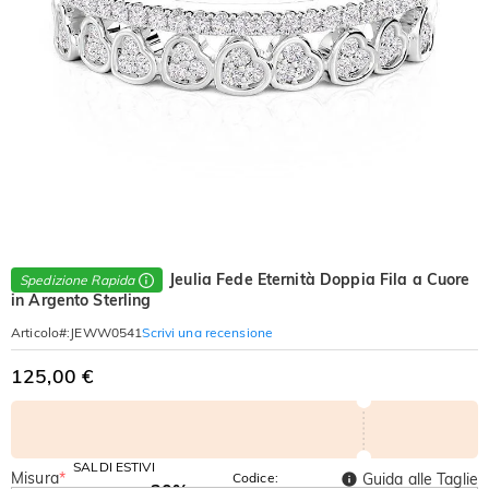
Jeulia Fede Eternità Doppia Fila a Cuore
Spedizione Rapida
in Argento Sterling
Scrivi una recensione
Articolo#
:
JEWW0541
125,00 €
SALDI ESTIVI
Misura
*
Codice:
Guida alle Taglie