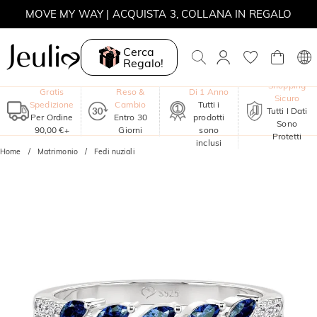
MOVE MY WAY | ACQUISTA 3, COLLANA IN REGALO
Cerca
Regalo!
Garanzia
Shopping
Gratis
Reso &
Di 1 Anno
Sicuro
Spedizione
Cambio
Tutti i
Tutti I Dati
Per Ordine
Entro 30
prodotti
Sono
90,00 €+
Giorni
sono
Protetti
inclusi
Home
Matrimonio
Fedi nuziali