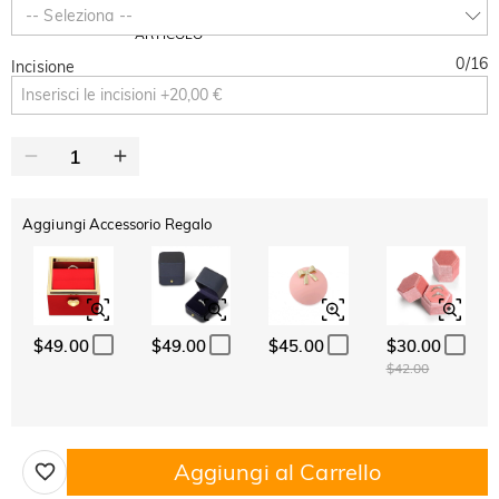
SUMMER
-10%
-- Seleziona --
SUL 2°
Copia
SU TUTTO
ARTICOLO
0
/
16
Incisione
Aggiungi Accessorio Regalo
$49.00
$49.00
$45.00
$30.00
$42.00
Aggiungi al Carrello