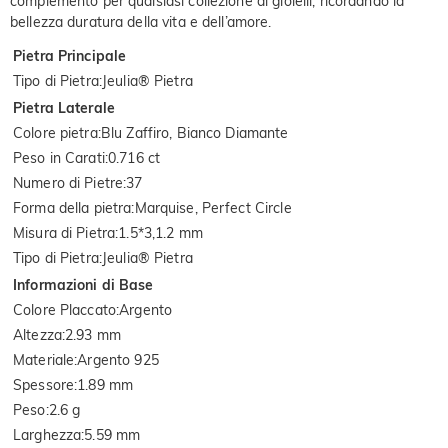
complemento per qualsiasi collezione di gioielli, ricordando la
bellezza duratura della vita e dell’amore.
Pietra Principale
Tipo di Pietra
:
Jeulia® Pietra
Pietra Laterale
Colore pietra
:
Blu Zaffiro, Bianco Diamante
Peso in Carati
:
0.716 ct
Numero di Pietre
:
37
Forma della pietra
:
Marquise, Perfect Circle
Misura di Pietra
:
1.5*3,1.2 mm
Tipo di Pietra
:
Jeulia® Pietra
Informazioni di Base
Colore Placcato
:
Argento
Altezza
:
2.93 mm
Materiale
:
Argento 925
Spessore
:
1.89 mm
Peso
:
2.6 g
Larghezza
:
5.59 mm