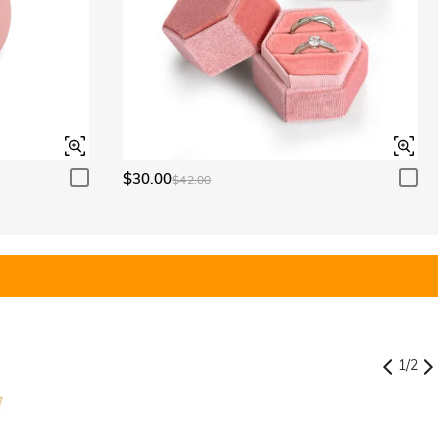
$30.00
$42.00
1
/
2