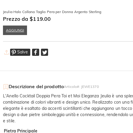
Jeulia Halo Collana Taglio Pera per Donna Argento Sterling
Prezzo da $119.00
AGGIUNGI
Salve
Descrizione del prodotto
Articolo#
:
JEWE1370
L'Anello Cocktail Doppia Pera Toi et Moi Eleganza Jeulia è una splen
combinazione di colori vibranti e design unico. Realizzato con una fi
elegante è esaltato da accenti scintillanti che aggiungono un tocco d
design a due pietre simboleggia unità e connessione, rendendolo un 
e stile.
Pietra Principale