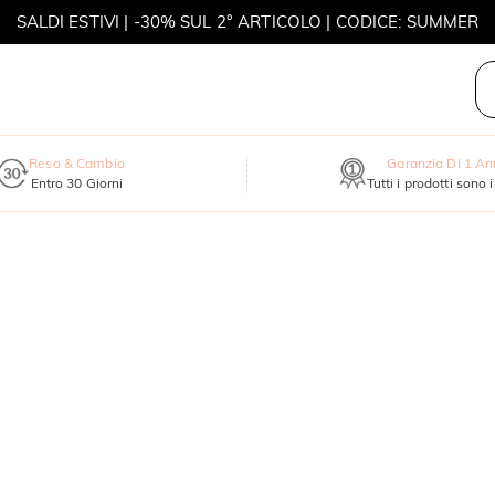
SALDI ESTIVI | -30% SUL 2° ARTICOLO | CODICE: SUMMER
MOVE MY WAY | ACQUISTA 3, COLLANA IN REGALO
Reso & Cambio
Garanzia Di 1 A
Entro 30 Giorni
Tutti i prodotti sono 