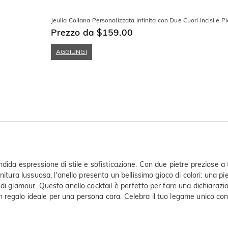
Jeulia Collana Personalizzata Infinita con Due Cuori Incisi e Pi
Prezzo da $159.00
AGGIUNGI
dida espressione di stile e sofisticazione. Con due pietre preziose a t
nitura lussuosa, l'anello presenta un bellissimo gioco di colori: una pi
i glamour. Questo anello cocktail è perfetto per fare una dichiarazione
regalo ideale per una persona cara. Celebra il tuo legame unico con q