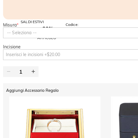
SALDI ESTIVI
Misura
*
Codice:
-30%
SUMMER
-10%
-- Seleziona --
SUL 2°
Copia
SU TUTTO
ARTICOLO
Incisione
Aggiungi Accessorio Regalo