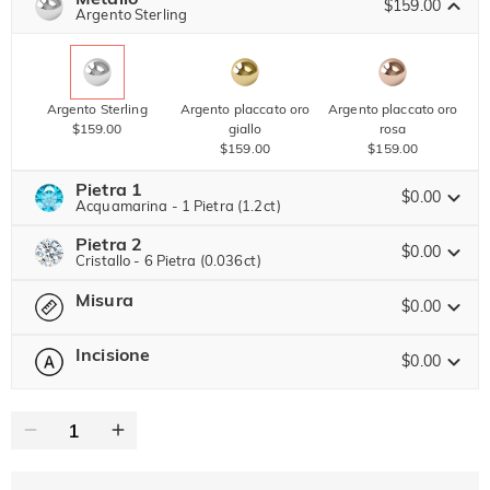
SUMMER
$159.00
-10%
Argento Sterling
SUL 2°
Copia
SU TUTTO
ARTICOLO
Argento Sterling
Argento placcato oro
Argento placcato oro
$159.00
giallo
rosa
$159.00
$159.00
Pietra 1
$0.00
Acquamarina - 1 Pietra (1.2ct)
Pietra 2
Pietra preziosa di Jeulia
$0.00
Cristallo - 6 Pietra (0.036ct)
Misura
Pietra preziosa di Jeulia
$0.00
Moissanite
Marrone
$255.00 ORA
25% SCONTO
FINISCE TRA
00 : 18 : 00 : 10
$340.00
Incisione
$40.00
$0.00
-- Seleziona --
Guida alle Taglie
Pietra di Jeulia
Moissanite
Marrone
0
/
12
$20.00
$30.00
Pietra di Jeulia
Testo
Cristallo
Granato
Ametista
$0.00
$0.00
$0.00