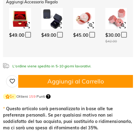
Aggiungi Accessorio Regalo
ABC
ABC
ABC
Cristallo
Granato
Ametista
Carattere
$0.00
$0.00
$0.00
Classico
Italico
Corsivo
Acquamarina
Smeraldo
Rosa
$0.00
$0.00
$0.00
$49.00
$49.00
$45.00
$30.00
Acquamarina
Smeraldo
Rosa
$42.00
$0.00
$0.00
$0.00
Fucsia
Peridoto
Zaffiro
$0.00
$0.00
$0.00
L'ordine viene spedito in 5-10 giorni lavorativi.
Fucsia
Peridoto
Zaffiro
$0.00
$0.00
$0.00
Aggiungi al Carrello
Nero fantasia
Giallo fantasia
$0.00
$0.00
Nero fantasia
Giallo fantasia
Ottieni
159
Punti
1
×
$0.00
$0.00
*
Questo articolo sarà personalizzato in base alle tue
preferenze personali. Se per qualsiasi motivo non sei
soddisfatto del tuo acquisto, puoi sostituirlo o ridimensionarlo,
ma ci sarà una spesa di rifornimento del 35%.