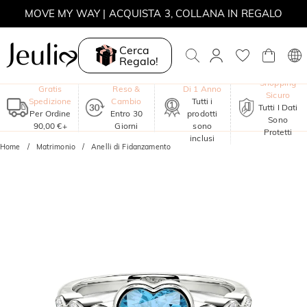
SALDI ESTIVI | -10% SU TUTTO | CODICE: SUMMER
SALDI ESTIVI | -30% SUL 2° ARTICOLO | CODICE: SUMMER
Cerca
MOVE MY WAY | ACQUISTA 3, COLLANA IN REGALO
Regalo!
Garanzia
Shopping
Gratis
Reso &
Di 1 Anno
Sicuro
Spedizione
Cambio
Tutti i
Tutti I Dati
Per Ordine
Entro 30
prodotti
Sono
90,00 €+
Giorni
sono
Protetti
inclusi
Home
Matrimonio
Anelli di Fidanzamento