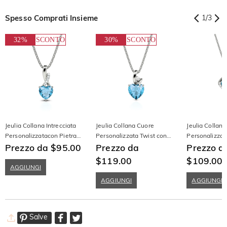
Spesso Comprati Insieme
1
/
3
32%
SCONTO
30%
SCONTO
Jeulia Collana Intrecciata
Jeulia Collana Cuore
Jeulia Collana
Personalizzatacon Pietra
Personalizzata Twist con
Personalizzat
Taglio Cuore Argento
Prezzo da $95.00
Due Pietre Natale
Prezzo da
Ciondolo e Na
Prezzo d
Sterling
Intrecciato
$119.00
$109.00
AGGIUNGI
AGGIUNGI
AGGIUNGI
Salve