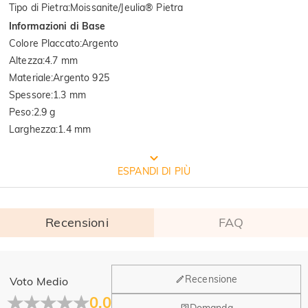
Tipo di Pietra
:
Moissanite/Jeulia® Pietra
Informazioni di Base
Colore Placcato
:
Argento
Altezza
:
4.7 mm
Materiale
:
Argento 925
Spessore
:
1.3 mm
Peso
:
2.9 g
Larghezza
:
1.4 mm
CONFEZIONE GRATUITA JEULIA
ESPANDI DI PIÙ
Recensioni
FAQ
Generale
Recensione
Voto Medio
Dove si trova la tua azienda?
0.0
Domanda