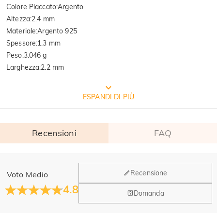
Colore Placcato
:
Argento
Altezza
:
2.4 mm
Materiale
:
Argento 925
Spessore
:
1.3 mm
Peso
:
3.046 g
Larghezza
:
2.2 mm
CONFEZIONE GRATUITA JEULIA
ESPANDI DI PIÙ
Recensioni
FAQ
Generale
Recensione
Voto Medio
Dove si trova la tua azienda?
4.8
Domanda
La sede principale è a Los Angeles, in California, mentre il
Qualità verificata dall'istituto
Hai qualche vendita fisica?
gruppo di design e la produzione hanno la sede a Hong