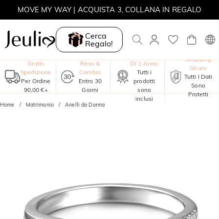
SALDI ESTIVI | -30% SUL 2° ARTICOLO | CODICE: SUMMER
MOVE MY WAY | ACQUISTA 3, COLLANA IN REGALO
Cerca
Regalo!
Garanzia
Shopping
Gratis
Reso &
Di 1 Anno
Sicuro
Spedizione
Cambio
Tutti i
Tutti I Dati
Per Ordine
Entro 30
prodotti
Sono
90,00 €+
Giorni
sono
Protetti
inclusi
Home
Matrimonio
Anelli da Donna