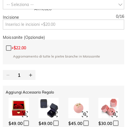
-30%
SUMMER
-10%
-- Seleziona --
SUL 2°
Copia
SU TUTTO
ARTICOLO
0
/
16
Incisione
Moissanite (Opzionale)
+
$22.00
Aggiornamento di tutte le pietre bianche in Moissanite
Aggiungi Accessorio Regalo
$49.00
$49.00
$45.00
$30.00