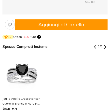
$42.00
Aggiungi al Carrello
Ottieni
115
Punti
1
×
Spesso Comprati Insieme
1
/
1
Jeulia Anello Crossover con
Cuore in Bianco e Nero in
Argento Sterling
$99.00