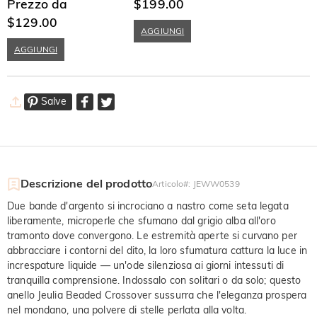
Taglio a Tondo e Marquise
Prezzo da
Taglio Rotondo
$199.00
$129.00
AGGIUNGI
AGGIUNGI
Salve
Descrizione del prodotto
Articolo#
:
JEWW0539
Due bande d'argento si incrociano a nastro come seta legata
liberamente, microperle che sfumano dal grigio alba all'oro
tramonto dove convergono. Le estremità aperte si curvano per
abbracciare i contorni del dito, la loro sfumatura cattura la luce in
increspature liquide — un'ode silenziosa ai giorni intessuti di
tranquilla comprensione. Indossalo con solitari o da solo; questo
anello Jeulia Beaded Crossover sussurra che l'eleganza prospera
nel mondano, una polvere di stelle perlata alla volta.