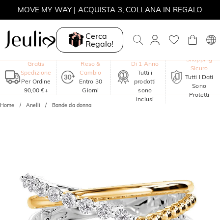
MOVE MY WAY | ACQUISTA 3, COLLANA IN REGALO
Cerca
Regalo!
Garanzia
Shopping
Gratis
Reso &
Di 1 Anno
Sicuro
Spedizione
Cambio
Tutti i
Tutti I Dati
Per Ordine
Entro 30
prodotti
Sono
90,00 €+
Giorni
sono
Protetti
inclusi
Home
Anelli
Bande da donna