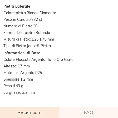
Pietra Laterale
Colore pietra
:
Bianco Diamante
Peso in Carati
:
0.882 ct
Numero di Pietre
:
30
Forma della pietra
:
Rotondo
Misura di Pietra
:
1.25,1.75 mm
Tipo di Pietra
:
Jeulia® Pietra
Informazioni di Base
Colore Placcato
:
Argento, Tono Oro Giallo
Altezza
:
3.7 mm
Materiale
:
Argento 925
Spessore
:
1.2 mm
Peso
:
4.49 g
Larghezza
:
3.2 mm
Recensioni
FAQ