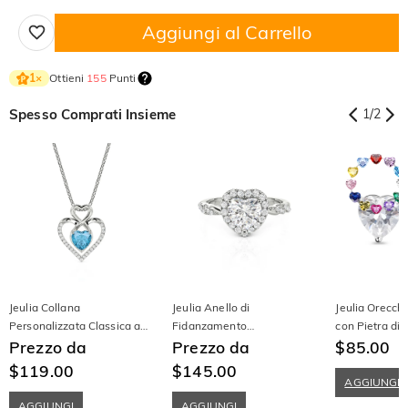
Aggiungi al Carrello
Ottieni
155
Punti
1
×
Spesso Comprati Insieme
1
/
2
Jeulia Collana
Jeulia Anello di
Jeulia Orecchi
Personalizzata Classica a
Fidanzamento
con Pietra di 
Doppio Cuore con Motivo
Prezzo da
Personalizzato con Cuore
Prezzo da
Solitaria a Fo
$85.00
Infinito
Halo e Nodo Intrecciato
$119.00
$145.00
AGGIUNGI
AGGIUNGI
AGGIUNGI