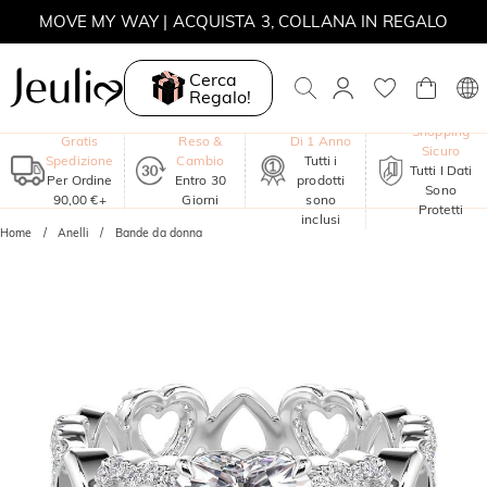
MOVE MY WAY | ACQUISTA 3, COLLANA IN REGALO
Cerca
Regalo!
Garanzia
Shopping
Gratis
Reso &
Di 1 Anno
Sicuro
Spedizione
Cambio
Tutti i
Tutti I Dati
Per Ordine
Entro 30
prodotti
Sono
90,00 €+
Giorni
sono
Protetti
inclusi
Home
Anelli
Bande da donna