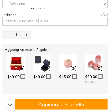
-30%
SUMMER
-10%
-- Seleziona --
SUL 2°
Copia
SU TUTTO
ARTICOLO
0
/
16
Incisione
Aggiungi Accessorio Regalo
$49.00
$49.00
$45.00
$30.00
$42.00
Aggiungi al Carrello