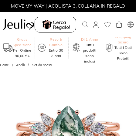
MOVE MY WAY | ACQUISTA 3, COLLANA IN REGALO
Cerca
Regalo!
Garanzia
Shopping
Gratis
Reso &
Di 1 Anno
Sicuro
Spedizione
Cambio
Tutti i
Tutti I Dati
Per Ordine
Entro 30
prodotti
Sono
90,00 €+
Giorni
sono
Protetti
inclusi
Home
Anelli
Set da sposa