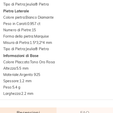
Tipo di Pietra
:
Jeulia® Pietra
Pietra Laterale
Colore pietra
:
Bianco Diamante
Peso in Carati
:
0.957 ct
Numero di Pietre
:
15
Forma della pietra
:
Marquise
Misura di Pietra
:
1.5*3,2*4 mm
Tipo di Pietra
:
Jeulia® Pietra
Informazioni di Base
Colore Placcato
:
Tono Oro Rosa
Altezza
:
5.5 mm
Materiale
:
Argento 925
Spessore
:
1.2 mm
Peso
:
5.4 g
Larghezza
:
2.2 mm
Recensioni
FAQ