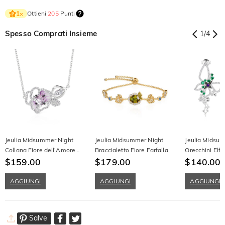
Ottieni
205
Punti
1
×
Spesso Comprati Insieme
1
/
4
Jeulia Midsummer Night
Jeulia Midsummer Night
Jeulia Midsu
Collana Fiore dell'Amore
Braccialetto Fiore Farfalla
Orecchini Elf
con Pansé
$159.00
$179.00
$140.00
$
AGGIUNGI
AGGIUNGI
AGGIUNGI
Salve