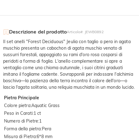
Descrizione del prodotto
Articolo#
:
JEWB0892
Il set anelli "Forest Deciduous" Jeulia con taglio a pera in agata
muschio presenta un cabochon di agata muschio venato di
sussurri forestali, appoggiato su rami d'oro rosa cosparsi di
peridoti a forma di foglia. L'anello complementare si apre a
ventaglio come una chioma autunnale, i suoi citrini graduati
imitano il fogliame cadente. Sovrapponili per indossare l'alchimia
boschiva—la pazienza della terra incontra il calore dell'oro—o
lascia l'agata solitaria, una reliquia muschiata in un mondo lucido.
Pietra Principale
Colore pietra
:
Aquatic Grass
Peso in Carati
:
1 ct
Numero di Pietre
:
1
Forma della pietra
:
Pera
Misura di Pietra
:
6*8 mm