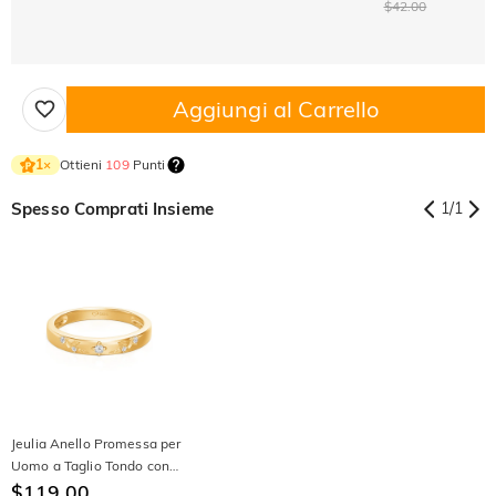
$42.00
Aggiungi al Carrello
Ottieni
109
Punti
1
×
Spesso Comprati Insieme
1
/
1
Jeulia Anello Promessa per
Uomo a Taglio Tondo con
Foglia di Vite Dorata Incisa
$119.00