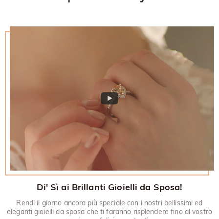
restituito.
30 giorni.
Di' Sì ai Brillanti Gioielli da Sposa!
Rendi il giorno ancora più speciale con i nostri bellissimi ed
eleganti gioielli da sposa che ti faranno risplendere fino al vostro