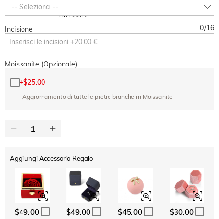
SUMMER
-10%
-- Seleziona --
SUL 2°
Copia
SU TUTTO
ARTICOLO
0
/
16
Incisione
Moissanite (Opzionale)
+
$25.00
Aggiornamento di tutte le pietre bianche in Moissanite
Aggiungi Accessorio Regalo
$49.00
$49.00
$45.00
$30.00