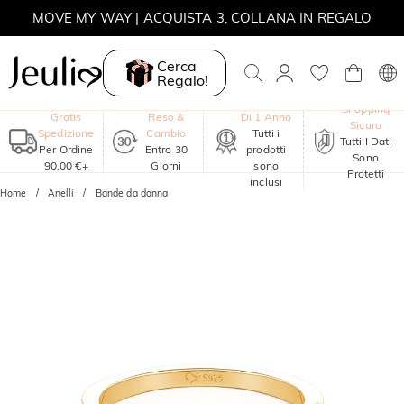
MOVE MY WAY | ACQUISTA 3, COLLANA IN REGALO
Cerca
Regalo!
Garanzia
Shopping
Gratis
Reso &
Di 1 Anno
Sicuro
Spedizione
Cambio
Tutti i
Tutti I Dati
Per Ordine
Entro 30
prodotti
Sono
90,00 €+
Giorni
sono
Protetti
inclusi
Home
Anelli
Bande da donna