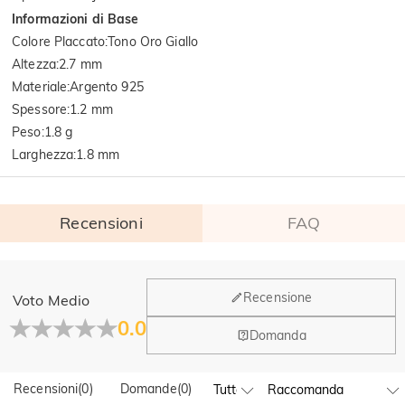
Informazioni di Base
Colore Placcato
:
Tono Oro Giallo
Altezza
:
2.7 mm
Materiale
:
Argento 925
Spessore
:
1.2 mm
Peso
:
1.8 g
Larghezza
:
1.8 mm
Recensioni
FAQ
Generale
Recensione
Voto Medio
Dove si trova la tua azienda?
0.0
Domanda
La sede principale è a Los Angeles, in California, mentre il
Hai qualche vendita fisica?
gruppo di design e la produzione hanno la sede a Hong
Kong.
Recensioni
(
0
)
Domande
(
0
)
Sì! Attualmente abbiamo un flagship store in Spagna e un