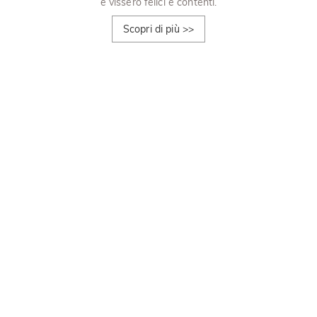
e vissero felici e contenti.
Scopri di più
>>