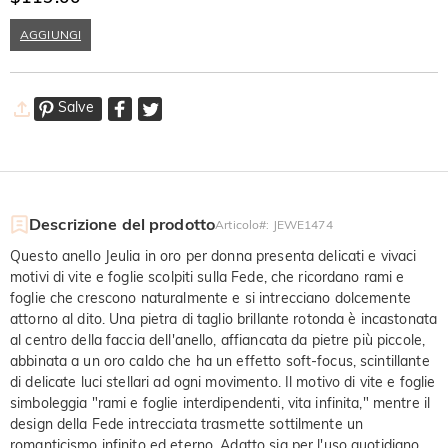
AGGIUNGI
Salve
Descrizione del prodotto
Articolo#
:
JEWE1474
Questo anello Jeulia in oro per donna presenta delicati e vivaci
motivi di vite e foglie scolpiti sulla Fede, che ricordano rami e
foglie che crescono naturalmente e si intrecciano dolcemente
attorno al dito. Una pietra di taglio brillante rotonda è incastonata
al centro della faccia dell'anello, affiancata da pietre più piccole,
abbinata a un oro caldo che ha un effetto soft-focus, scintillante
di delicate luci stellari ad ogni movimento. Il motivo di vite e foglie
simboleggia "rami e foglie interdipendenti, vita infinita," mentre il
design della Fede intrecciata trasmette sottilmente un
romanticismo infinito ed eterno. Adatto sia per l'uso quotidiano