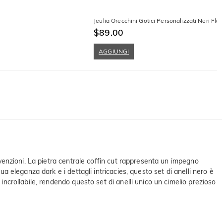
Jeulia Orecchini Gotici Personalizzati Neri Flo
$89.00
AGGIUNGI
onvenzioni. La pietra centrale coffin cut rappresenta un impegno
ua eleganza dark e i dettagli intricacies, questo set di anelli nero è
incrollabile, rendendo questo set di anelli unico un cimelio prezioso