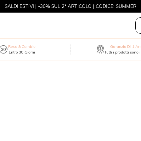
SALDI ESTIVI | -30% SUL 2° ARTICOLO | CODICE: SUMMER
MOVE MY WAY | ACQUISTA 3, COLLANA IN REGALO
Reso & Cambio
Garanzia Di 1 A
Entro 30 Giorni
Tutti i prodotti sono 