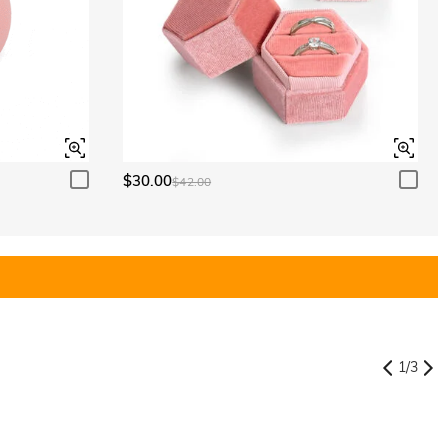
$30.00
$42.00
1
/
3