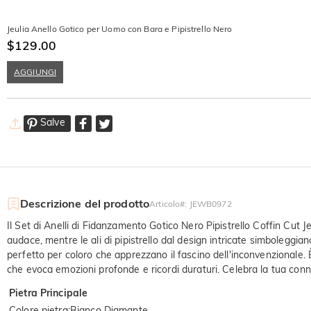
Jeulia Anello Gotico per Uomo con Bara e Pipistrello Nero
$129.00
AGGIUNGI
Salve
Descrizione del prodotto
Articolo#
:
JEWB0972
Il Set di Anelli di Fidanzamento Gotico Nero Pipistrello Coffin Cut J
audace, mentre le ali di pipistrello dal design intricate simboleggian
perfetto per coloro che apprezzano il fascino dell'inconvenzionale. È
che evoca emozioni profonde e ricordi duraturi. Celebra la tua conne
Pietra Principale
Colore pietra
:
Bianco Diamante