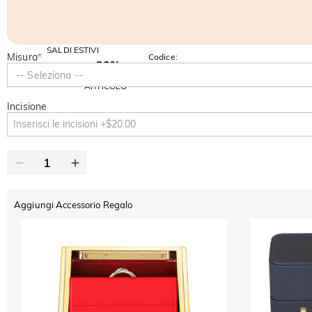
SALDI ESTIVI
Misura
*
Codice:
-30%
SUMMER
-10%
-- Seleziona --
SUL 2°
Copia
SU TUTTO
ARTICOLO
Incisione
Aggiungi Accessorio Regalo