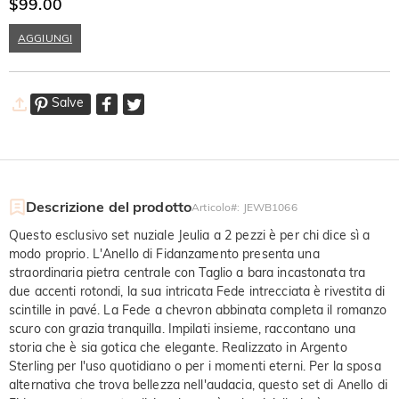
Argento Sterling
$99.00
AGGIUNGI
Salve
Descrizione del prodotto
Articolo#
:
JEWB1066
Questo esclusivo set nuziale Jeulia a 2 pezzi è per chi dice sì a
modo proprio. L'Anello di Fidanzamento presenta una
straordinaria pietra centrale con Taglio a bara incastonata tra
due accenti rotondi, la sua intricata Fede intrecciata è rivestita di
scintille in pavé. La Fede a chevron abbinata completa il romanzo
scuro con grazia tranquilla. Impilati insieme, raccontano una
storia che è sia gotica che elegante. Realizzato in Argento
Sterling per l'uso quotidiano o per i momenti eterni. Per la sposa
alternativa che trova bellezza nell'audacia, questo set di Anello di