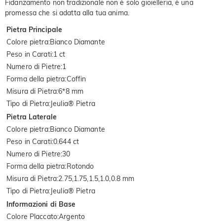
Fidanzamento non tradizionale non è solo gioielleria, è una
promessa che si adatta alla tua anima.
Pietra Principale
Colore pietra
:
Bianco Diamante
Peso in Carati
:
1 ct
Numero di Pietre
:
1
Forma della pietra
:
Coffin
Misura di Pietra
:
6*8 mm
Tipo di Pietra
:
Jeulia® Pietra
Pietra Laterale
Colore pietra
:
Bianco Diamante
Peso in Carati
:
0.644 ct
Numero di Pietre
:
30
Forma della pietra
:
Rotondo
Misura di Pietra
:
2.75,1.75,1.5,1.0,0.8 mm
Tipo di Pietra
:
Jeulia® Pietra
Informazioni di Base
Colore Placcato
:
Argento