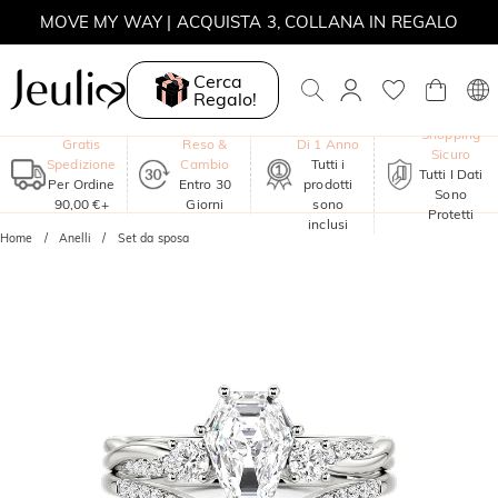
MOVE MY WAY | ACQUISTA 3, COLLANA IN REGALO
Cerca
Regalo!
Garanzia
Shopping
Gratis
Reso &
Di 1 Anno
Sicuro
Spedizione
Cambio
Tutti i
Tutti I Dati
Per Ordine
Entro 30
prodotti
Sono
90,00 €+
Giorni
sono
Protetti
inclusi
Home
Anelli
Set da sposa