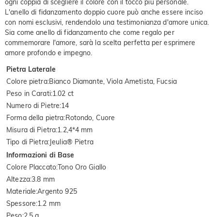
ogni coppia di scegliere il colore con il tocco più personale.
L'anello di fidanzamento doppio cuore può anche essere inciso
con nomi esclusivi, rendendolo una testimonianza d'amore unica.
Sia come anello di fidanzamento che come regalo per
commemorare l'amore, sarà la scelta perfetta per esprimere
amore profondo e impegno.
Pietra Laterale
Colore pietra
:
Bianco Diamante, Viola Ametista, Fucsia
Peso in Carati
:
1.02 ct
Numero di Pietre
:
14
Forma della pietra
:
Rotondo, Cuore
Misura di Pietra
:
1.2,4*4 mm
Tipo di Pietra
:
Jeulia® Pietra
Informazioni di Base
Colore Placcato
:
Tono Oro Giallo
Altezza
:
3.8 mm
Materiale
:
Argento 925
Spessore
:
1.2 mm
Peso
:
2.5 g