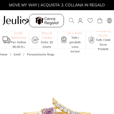
MOVE MY WAY | ACQUISTA 3, COLLANA IN REGALO
Cerca
Regalo!
Garanzia
Shopping
Gratis
Reso &
Di 1 Anno
Sicuro
Spedizione
Cambio
Tutti i
Tutti I Dati
Per Ordine
Entro 30
prodotti
Sono
90,00 €+
Giorni
sono
Protetti
inclusi
Home
Anelli
Personalisierte Ringe