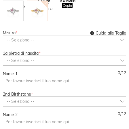
SUMMER
-10%
SUL 2°
Copia
SU TUTTO
ARTICOLO
Misura
*
Guida alle Taglie
-- Seleziona --
1a pietra di nascita
*
-- Seleziona --
0
/
12
Nome 1
2nd Birthstone
*
-- Seleziona --
0
/
12
Nome 2