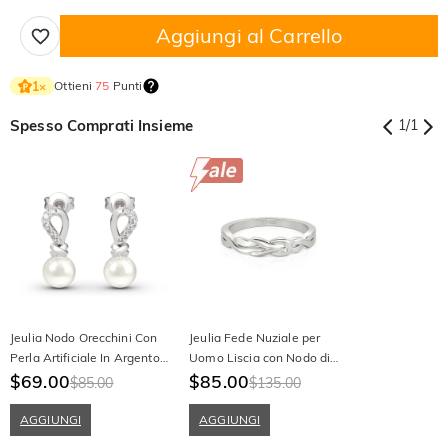
Aggiungi al Carrello
Ottieni
75
Punti
1
×
Spesso Comprati Insieme
1
/
1
Jeulia Nodo Orecchini Con
Jeulia Fede Nuziale per
Perla Artificiale In Argento
Uomo Liscia con Nodo di
Sterling
$69.00
Ercole Intrecciato
$85.00
$85.00
$135.00
AGGIUNGI
AGGIUNGI