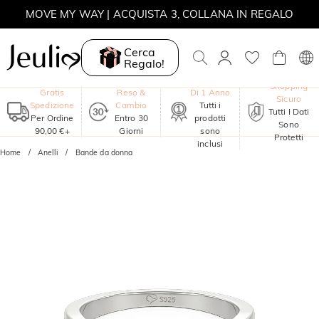
MOVE MY WAY | ACQUISTA 3, COLLANA IN REGALO
Cerca
Regalo!
Garanzia
Shopping
Gratis
Reso &
Di 1 Anno
Sicuro
Spedizione
Cambio
Tutti i
Tutti I Dati
Per Ordine
Entro 30
prodotti
Sono
90,00 €+
Giorni
sono
Protetti
inclusi
Home
Anelli
Bande da donna