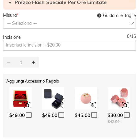
Prezzo Flash Speciale Per Ore Limitate
Misura
*
Guida alle Taglie
-- Seleziona --
0
/
16
Incisione
Aggiungi Accessorio Regalo
$49.00
$49.00
$45.00
$30.00
$42.00