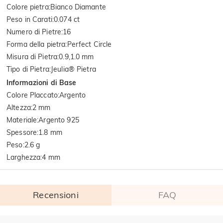
Colore pietra
:
Bianco Diamante
Peso in Carati
:
0.074 ct
Numero di Pietre
:
16
Forma della pietra
:
Perfect Circle
Misura di Pietra
:
0.9,1.0 mm
Tipo di Pietra
:
Jeulia® Pietra
Informazioni di Base
Colore Placcato
:
Argento
Altezza
:
2 mm
Materiale
:
Argento 925
Spessore
:
1.8 mm
Peso
:
2.6 g
Larghezza
:
4 mm
Recensioni
FAQ