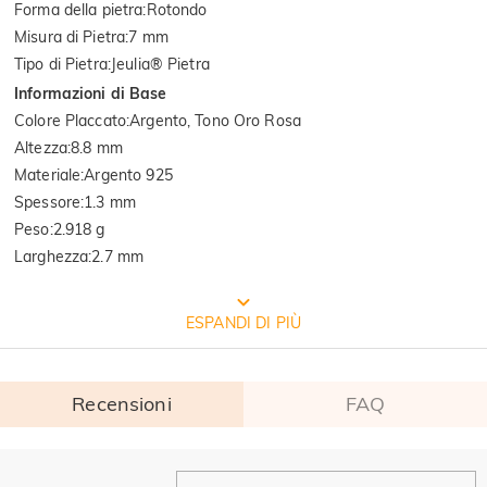
Forma della pietra
:
Rotondo
Misura di Pietra
:
7 mm
Tipo di Pietra
:
Jeulia® Pietra
Informazioni di Base
Colore Placcato
:
Argento, Tono Oro Rosa
Altezza
:
8.8 mm
Materiale
:
Argento 925
Spessore
:
1.3 mm
Peso
:
2.918 g
Larghezza
:
2.7 mm
CONFEZIONE GRATUITA JEULIA
ESPANDI DI PIÙ
Recensioni
FAQ
Generale