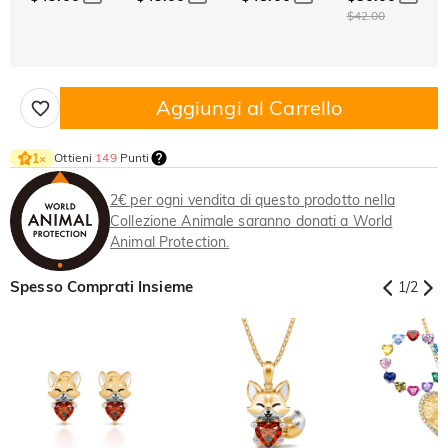
$42.00
Aggiungi al Carrello
Ottieni
149
Punti
1
×
2€ per ogni vendita di questo prodotto nella
Collezione Animale saranno donati a World
Animal Protection.
Spesso Comprati Insieme
1
/
2