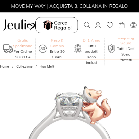
MOVE MY WAY | ACQUISTA 3, COLLANA IN REGALO
Cerca
Regalo!
Garanzia
Shopping
Gratis
Reso &
Di 1 Anno
Sicuro
Spedizione
Cambio
Tutti i
Tutti I Dati
Per Ordine
Entro 30
prodotti
Sono
90,00 €+
Giorni
sono
Protetti
inclusi
Home
Collezione
Hug Me®