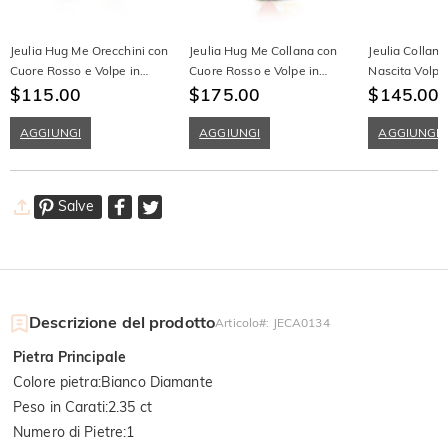
Jeulia Hug Me Orecchini con
Jeulia Hug Me Collana con
Jeulia Collana
Cuore Rosso e Volpe in
Cuore Rosso e Volpe in
Nascita Volpe
Argento Sterling
$115.00
Argento Sterling
$175.00
Personalizzat
$145.00
a Rilievo
AGGIUNGI
AGGIUNGI
AGGIUNGI
Salve
Descrizione del prodotto
Articolo#
:
JECA0134
Pietra Principale
Colore pietra
:
Bianco Diamante
Peso in Carati
:
2.35 ct
Numero di Pietre
:
1