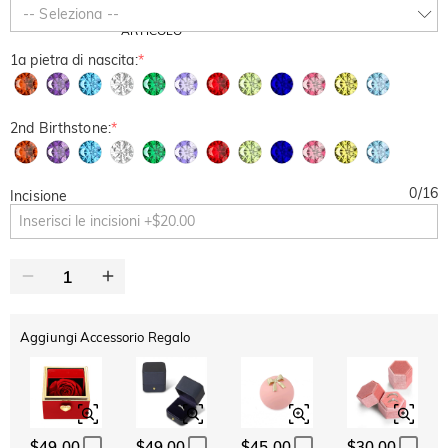
SUMMER
-10%
-- Seleziona --
SUL 2°
Copia
SU TUTTO
ARTICOLO
1a pietra di nascita:
*
2nd Birthstone:
*
0
/
16
Incisione
Aggiungi Accessorio Regalo
$49.00
$49.00
$45.00
$30.00