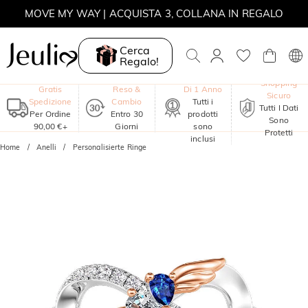
MOVE MY WAY | ACQUISTA 3, COLLANA IN REGALO
Cerca
Regalo!
Garanzia
Shopping
Gratis
Reso &
Di 1 Anno
Sicuro
Spedizione
Cambio
Tutti i
Tutti I Dati
Per Ordine
Entro 30
prodotti
Sono
90,00 €+
Giorni
sono
Protetti
inclusi
Home
Anelli
Personalisierte Ringe