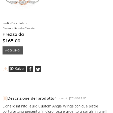
Jeulia Braccialetto
Personalizzato Classico
"Mai Separati"
Prezzo da
$165.00
AGGIUNGI
Salve
Descrizione del prodotto
Articolo#
:
JECW0184F
L'anello infinito Jeulia Custom Angle Wings con due pietre
portafortuna presenta fili d'oro rosa e argento a spirale in anelli