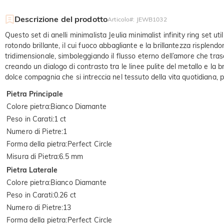
Descrizione del prodotto
Articolo#
:
JEWB1032
Questo set di anelli minimalista Jeulia minimalist infinity ring set ut
rotondo brillante, il cui fuoco abbagliante e la brillantezza risplen
tridimensionale, simboleggiando il flusso eterno dell’amore che tra
creando un dialogo di contrasto tra le linee pulite del metallo e la br
dolce compagnia che si intreccia nel tessuto della vita quotidiana, 
Pietra Principale
Colore pietra
:
Bianco Diamante
Peso in Carati
:
1 ct
Numero di Pietre
:
1
Forma della pietra
:
Perfect Circle
Misura di Pietra
:
6.5 mm
Pietra Laterale
Colore pietra
:
Bianco Diamante
Peso in Carati
:
0.26 ct
Numero di Pietre
:
13
Forma della pietra
:
Perfect Circle