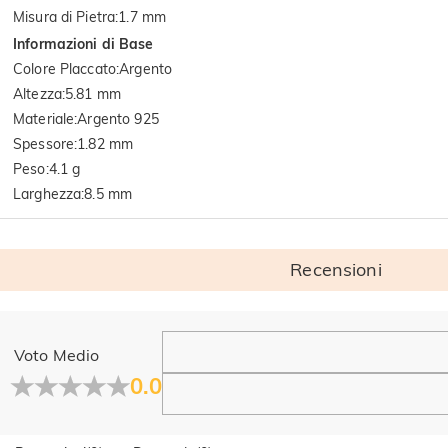
Misura di Pietra
:
1.7 mm
Informazioni di Base
Colore Placcato
:
Argento
Altezza
:
5.81 mm
Materiale
:
Argento 925
Spessore
:
1.82 mm
Peso
:
4.1 g
Larghezza
:
8.5 mm
Recensioni
Generale
Voto Medio
Dove si trova la tua azienda?
0.0
La sede principale è a Los Angeles, in California, mentre il g
Hai qualche vendita fisica?