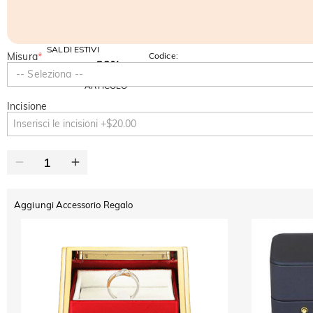
SALDI ESTIVI
Misura
*
Codice:
-30%
SUMMER
-10%
-- Seleziona --
SUL 2°
Copia
SU TUTTO
ARTICOLO
Incisione
Aggiungi Accessorio Regalo