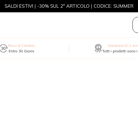
SALDI ESTIVI | -30% SUL 2° ARTICOLO | CODICE: SUMMER
MOVE MY WAY | ACQUISTA 3, COLLANA IN REGALO
Reso & Cambio
Garanzia Di 1 A
Entro 30 Giorni
Tutti i prodotti sono 