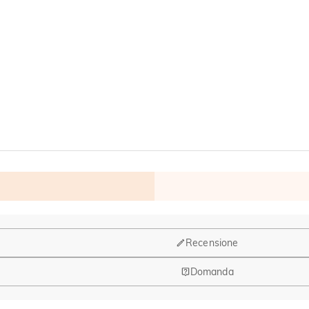
Recensione
Domanda
ruppo di design e la produzione hanno la sede a Hong Kong.