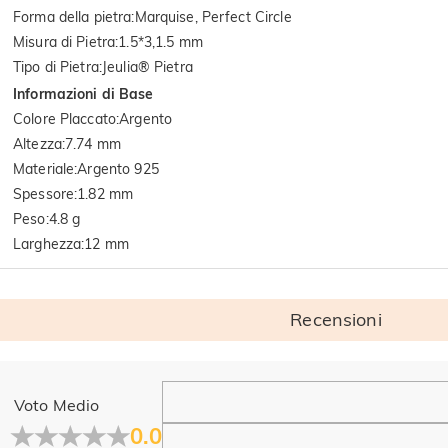
Forma della pietra
:
Marquise, Perfect Circle
Misura di Pietra
:
1.5*3,1.5 mm
Tipo di Pietra
:
Jeulia® Pietra
Informazioni di Base
Colore Placcato
:
Argento
Altezza
:
7.74 mm
Materiale
:
Argento 925
Spessore
:
1.82 mm
Peso
:
4.8 g
Larghezza
:
12 mm
Recensioni
Generale
Voto Medio
Dove si trova la tua azienda?
0.0