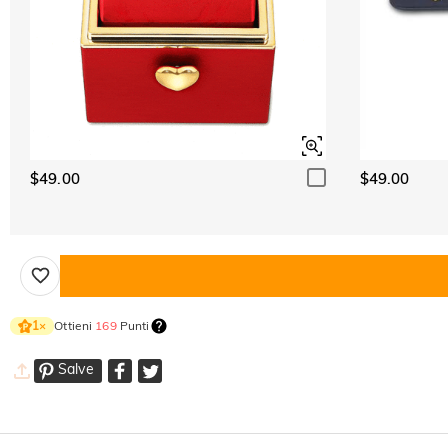
$49.00
$49.00
Ottieni
169
Punti
1
×
Salve