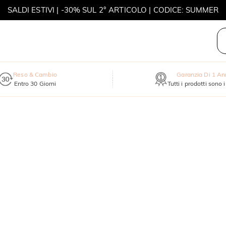
SALDI ESTIVI | -30% SUL 2° ARTICOLO | CODICE: SUMMER
MOVE MY WAY | ACQUISTA 3, COLLANA IN REGALO
Reso & Cambio
Garanzia Di 1 A
Entro 30 Giorni
Tutti i prodotti sono 