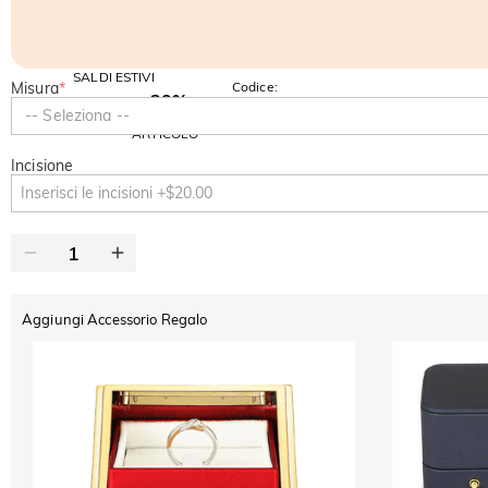
SALDI ESTIVI
Misura
*
Codice:
-30%
SUMMER
-10%
-- Seleziona --
SUL 2°
Copia
SU TUTTO
ARTICOLO
Incisione
Aggiungi Accessorio Regalo