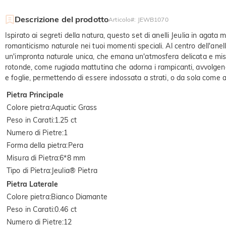
Descrizione del prodotto
Articolo#
:
JEWB1070
Ispirato ai segreti della natura, questo set di anelli Jeulia in agat
romanticismo naturale nei tuoi momenti speciali. Al centro dell'anel
un'impronta naturale unica, che emana un'atmosfera delicata e mister
rotonde, come rugiada mattutina che adorna i rampicanti, avvolgendo 
e foglie, permettendo di essere indossata a strati, o da sola come a
Pietra Principale
Colore pietra
:
Aquatic Grass
Peso in Carati
:
1.25 ct
Numero di Pietre
:
1
Forma della pietra
:
Pera
Misura di Pietra
:
6*8 mm
Tipo di Pietra
:
Jeulia® Pietra
Pietra Laterale
Colore pietra
:
Bianco Diamante
Peso in Carati
:
0.46 ct
Numero di Pietre
:
12