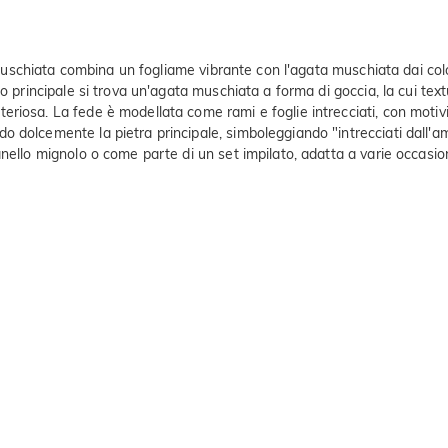
a muschiata combina un fogliame vibrante con l'agata muschiata dai colo
lo principale si trova un'agata muschiata a forma di goccia, la cui te
iosa. La fede è modellata come rami e foglie intrecciati, con motivi di
dolcemente la pietra principale, simboleggiando "intrecciati dall'amo
nello mignolo o come parte di un set impilato, adatta a varie occasion