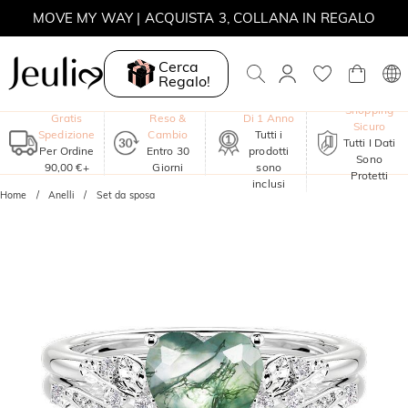
MOVE MY WAY | ACQUISTA 3, COLLANA IN REGALO
Cerca
Regalo!
Garanzia
Shopping
Gratis
Reso &
Di 1 Anno
Sicuro
Spedizione
Cambio
Tutti i
Tutti I Dati
Per Ordine
Entro 30
prodotti
Sono
90,00 €+
Giorni
sono
Protetti
inclusi
Home
Anelli
Set da sposa