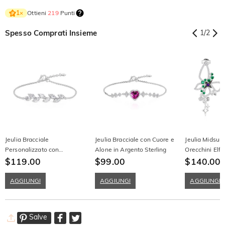
Ottieni
219
Punti
1
×
Spesso Comprati Insieme
1
/
2
Jeulia Bracciale
Jeulia Bracciale con Cuore e
Jeulia Midsu
Personalizzato con
Alone in Argento Sterling
Orecchini Elf
Grappolo di Pietre Taglio
$119.00
$99.00
$140.00
$
Marquise Rami e Foglie
Semplice
AGGIUNGI
AGGIUNGI
AGGIUNGI
Salve