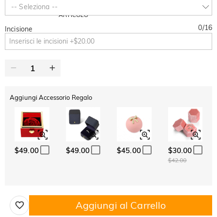
SUMMER
-10%
-- Seleziona --
SUL 2°
Copia
SU TUTTO
ARTICOLO
0
/
16
Incisione
Aggiungi Accessorio Regalo
$49.00
$49.00
$45.00
$30.00
$42.00
Aggiungi al Carrello