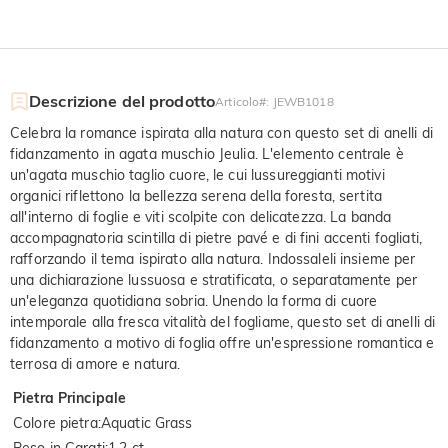
Descrizione del prodotto
Articolo#
:
JEWB1018
Celebra la romance ispirata alla natura con questo set di anelli di
fidanzamento in agata muschio Jeulia. L'elemento centrale è
un'agata muschio taglio cuore, le cui lussureggianti motivi
organici riflettono la bellezza serena della foresta, sertita
all'interno di foglie e viti scolpite con delicatezza. La banda
accompagnatoria scintilla di pietre pavé e di fini accenti fogliati,
rafforzando il tema ispirato alla natura. Indossaleli insieme per
una dichiarazione lussuosa e stratificata, o separatamente per
un'eleganza quotidiana sobria. Unendo la forma di cuore
intemporale alla fresca vitalità del fogliame, questo set di anelli di
fidanzamento a motivo di foglia offre un'espressione romantica e
terrosa di amore e natura.
Pietra Principale
Colore pietra
:
Aquatic Grass
Peso in Carati
:
1.2 ct