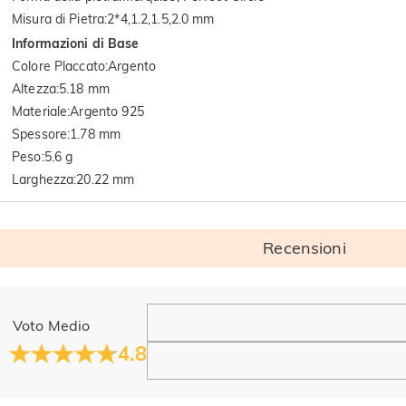
Misura di Pietra
:
2*4,1.2,1.5,2.0 mm
Informazioni di Base
Colore Placcato
:
Argento
Altezza
:
5.18 mm
Materiale
:
Argento 925
Spessore
:
1.78 mm
Peso
:
5.6 g
Larghezza
:
20.22 mm
Recensioni
Generale
Voto Medio
Dove si trova la tua azienda?
4.8
La sede principale è a Los Angeles, in California, mentre il g
Hai qualche vendita fisica?