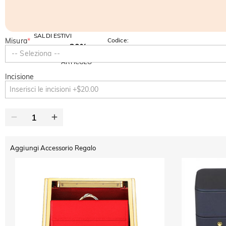
SALDI ESTIVI
Misura
*
Codice:
-30%
SUMMER
-10%
-- Seleziona --
SUL 2°
Copia
SU TUTTO
ARTICOLO
Incisione
Aggiungi Accessorio Regalo