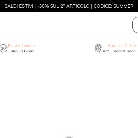
SALDI ESTIVI | -30% SUL 2° ARTICOLO | CODICE: SUMMER
MOVE MY WAY | ACQUISTA 3, COLLANA IN REGALO
Reso & Cambio
Garanzia Di 1 A
Entro 30 Giorni
Tutti i prodotti sono 