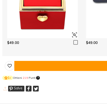
$49.00
$49.00
Ottieni
219
Punti
1
×
Salve