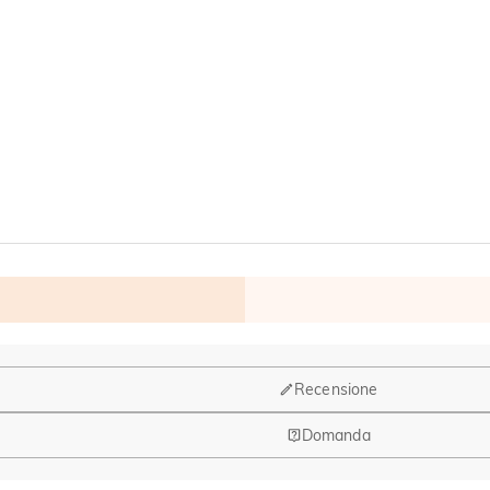
Recensione
Domanda
ruppo di design e la produzione hanno la sede a Hong Kong.