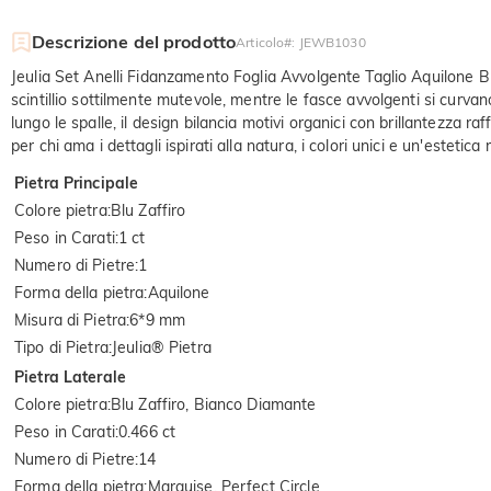
Descrizione del prodotto
Articolo#
:
JEWB1030
Jeulia Set Anelli Fidanzamento Foglia Avvolgente Taglio Aquilone B
scintillio sottilmente mutevole, mentre le fasce avvolgenti si curva
lungo le spalle, il design bilancia motivi organici con brillantezza ra
per chi ama i dettagli ispirati alla natura, i colori unici e un'estetic
Pietra Principale
Colore pietra
:
Blu Zaffiro
Peso in Carati
:
1 ct
Numero di Pietre
:
1
Forma della pietra
:
Aquilone
Misura di Pietra
:
6*9 mm
Tipo di Pietra
:
Jeulia® Pietra
Pietra Laterale
Colore pietra
:
Blu Zaffiro, Bianco Diamante
Peso in Carati
:
0.466 ct
Numero di Pietre
:
14
Forma della pietra
:
Marquise, Perfect Circle