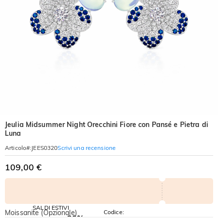
Jeulia Midsummer Night Orecchini Fiore con Pansé e Pietra di
Luna
Scrivi una recensione
Articolo#
:
JEES0320
109,00 €
SALDI ESTIVI
Moissanite (Opzionale)
Codice:
-30%