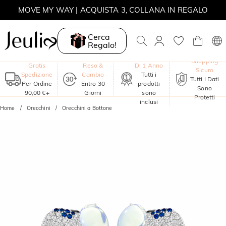
MOVE MY WAY | ACQUISTA 3, COLLANA IN REGALO
Cerca
Regalo!
Garanzia
Shopping
Gratis
Reso &
Di 1 Anno
Sicuro
Spedizione
Cambio
Tutti i
Tutti I Dati
Per Ordine
Entro 30
prodotti
Sono
90,00 €+
Giorni
sono
Protetti
inclusi
Home
Orecchini
Orecchini a Bottone