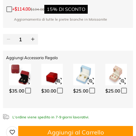
SUMMER
-10%
SUL 2°
Copia
SU TUTTO
15% DI SCONTO
+
$114.00
$134.00
ARTICOLO
Aggiornamento di tutte le pietre bianche in Moissanite
Aggiungi Accessorio Regalo
$35.00
$30.00
$25.00
$25.00
L'ordine viene spedito in 7-9 giorni lavorativi.
Aggiungi al Carrello