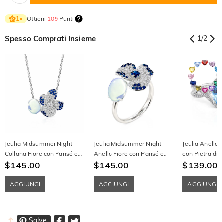
Ottieni
109
Punti
1
×
Spesso Comprati Insieme
1
/
2
Jeulia Midsummer Night
Jeulia Midsummer Night
Jeulia Anello 
Collana Fiore con Pansé e
Anello Fiore con Pansé e
con Pietra di 
Pietra di Luna
$145.00
Pietra di Luna
$145.00
e Doppia Tors
$139.00
AGGIUNGI
AGGIUNGI
AGGIUNGI
Salve