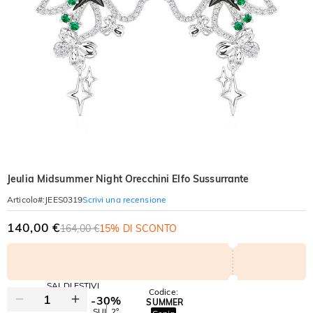
Jeulia Midsummer Night Orecchini Elfo Sussurrante
Scrivi una recensione
Articolo#
:
JEES0319
140,00 €
164,00 €
15% DI SCONTO
SALDI ESTIVI
Codice:
-30%
SUMMER
-10%
SUL 2°