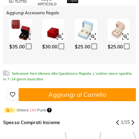
Copia
SU TUTTO
ARTICOLO
Aggiungi Accessorio Regalo
$35.00
$30.00
$25.00
$25.00
Selezione Non Idonea alla Spedizione Rapida. L'ordine viene spedito
in 7-14 giorni lavorativi.
Aggiungi al Carrello
Ottieni
140
Punti
1
×
Spesso Comprati Insieme
1
/
15