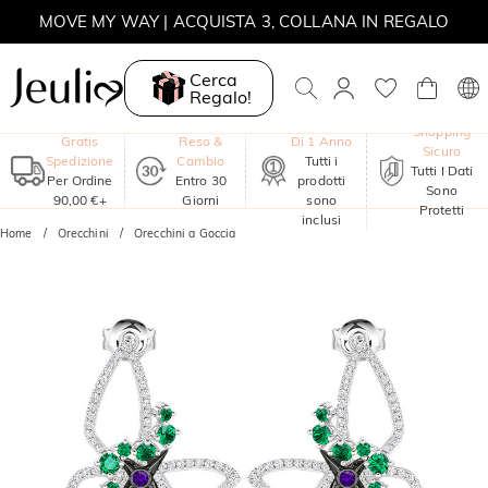
SALDI ESTIVI | -30% SUL 2° ARTICOLO | CODICE: SUMMER
MOVE MY WAY | ACQUISTA 3, COLLANA IN REGALO
Cerca
Regalo!
Garanzia
Shopping
Gratis
Reso &
Di 1 Anno
Sicuro
Spedizione
Cambio
Tutti i
Tutti I Dati
Per Ordine
Entro 30
prodotti
Sono
90,00 €+
Giorni
sono
Protetti
inclusi
Home
Orecchini
Orecchini a Goccia