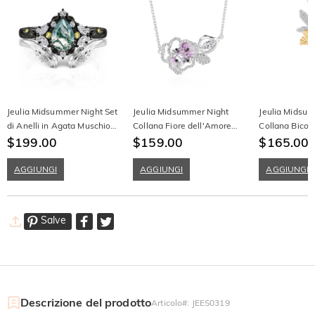
Jeulia Midsummer Night Set
Jeulia Midsummer Night
Jeulia Midsu
di Anelli in Agata Muschio
Collana Fiore dell'Amore
Collana Bicol
Foresta Mistica e Argento
$199.00
con Pansé
$159.00
Fatato in Arge
$165.00
Sterling
AGGIUNGI
AGGIUNGI
AGGIUNGI
Salve
Descrizione del prodotto
Articolo#
:
JEES0319