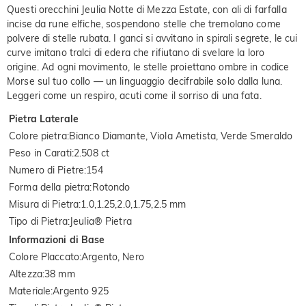
Questi orecchini Jeulia Notte di Mezza Estate, con ali di farfalla
incise da rune elfiche, sospendono stelle che tremolano come
polvere di stelle rubata. I ganci si avvitano in spirali segrete, le cui
curve imitano tralci di edera che rifiutano di svelare la loro
origine. Ad ogni movimento, le stelle proiettano ombre in codice
Morse sul tuo collo — un linguaggio decifrabile solo dalla luna.
Leggeri come un respiro, acuti come il sorriso di una fata.
Pietra Laterale
Colore pietra
:
Bianco Diamante, Viola Ametista, Verde Smeraldo
Peso in Carati
:
2.508 ct
Numero di Pietre
:
154
Forma della pietra
:
Rotondo
Misura di Pietra
:
1.0,1.25,2.0,1.75,2.5 mm
Tipo di Pietra
:
Jeulia® Pietra
Informazioni di Base
Colore Placcato
:
Argento, Nero
Altezza
:
38 mm
Materiale
:
Argento 925