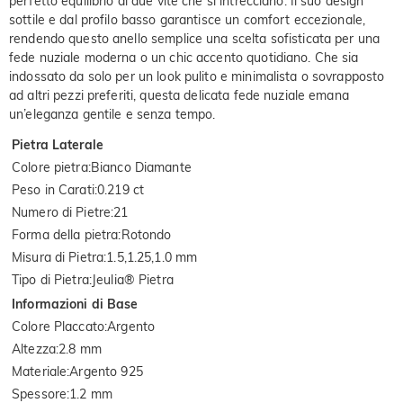
perfetto equilibrio di due vite che si intrecciano. Il suo design
sottile e dal profilo basso garantisce un comfort eccezionale,
rendendo questo anello semplice una scelta sofisticata per una
fede nuziale moderna o un chic accento quotidiano. Che sia
indossato da solo per un look pulito e minimalista o sovrapposto
ad altri pezzi preferiti, questa delicata fede nuziale emana
un’eleganza gentile e senza tempo.
Pietra Laterale
Colore pietra
:
Bianco Diamante
Peso in Carati
:
0.219 ct
Numero di Pietre
:
21
Forma della pietra
:
Rotondo
Misura di Pietra
:
1.5,1.25,1.0 mm
Tipo di Pietra
:
Jeulia® Pietra
Informazioni di Base
Colore Placcato
:
Argento
Altezza
:
2.8 mm
Materiale
:
Argento 925
Spessore
:
1.2 mm