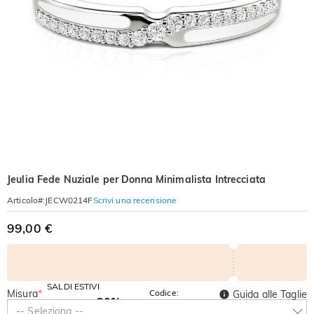
Jeulia Fede Nuziale per Donna Minimalista Intrecciata
Scrivi una recensione
Articolo#
:
JECW0214F
99,00 €
SALDI ESTIVI
Misura
*
Codice:
Guida alle Taglie
-30%
SUMMER
-10%
-- Seleziona --
SUL 2°