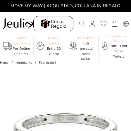
MOVE MY WAY | ACQUISTA 3, COLLANA IN REGALO
Cerca
Regalo!
Garanzia
Shopping
Gratis
Reso &
Di 1 Anno
Sicuro
Spedizione
Cambio
Tutti i
Tutti I Dati
Per Ordine
Entro 30
prodotti
Sono
90,00 €+
Giorni
sono
Protetti
inclusi
Home
Matrimonio
Fedi nuziali