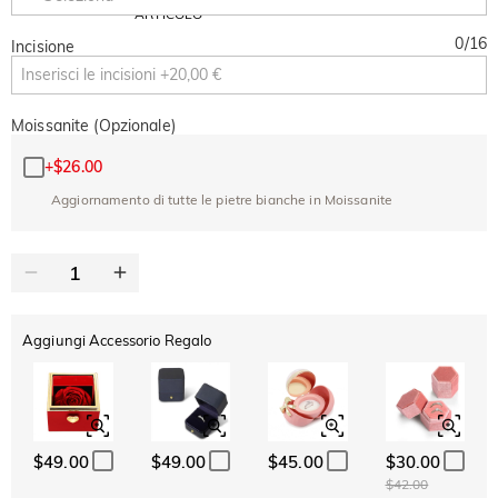
Copia
SU TUTTO
ARTICOLO
0
/
16
Incisione
Moissanite (Opzionale)
+
$26.00
Aggiornamento di tutte le pietre bianche in Moissanite
Aggiungi Accessorio Regalo
$49.00
$49.00
$45.00
$30.00
$42.00