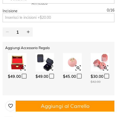
Copia
SU TUTTO
ARTICOLO
0
/
16
Incisione
Aggiungi Accessorio Regalo
$49.00
$49.00
$45.00
$30.00
$42.00
Aggiungi al Carrello