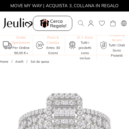
MOVE MY WAY | ACQUISTA 3, COLLANA IN REGALO
Cerca
Regalo!
Garanzia
Shopping
Gratis
Reso &
Di 1 Anno
Sicuro
Spedizione
Cambio
Tutti i
Tutti I Dati
Per Ordine
Entro 30
prodotti
Sono
90,00 €+
Giorni
sono
Protetti
inclusi
Home
Anelli
Set da sposa