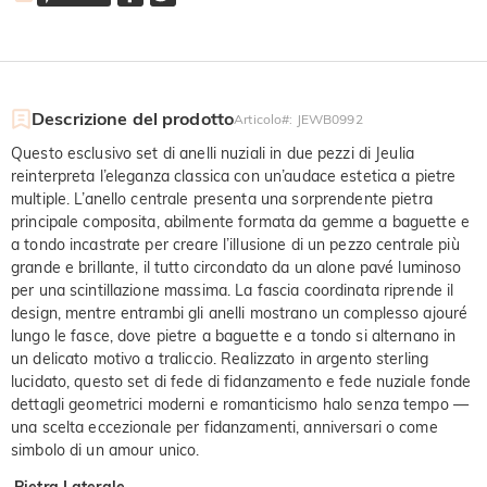
Descrizione del prodotto
Articolo#
:
JEWB0992
Questo esclusivo set di anelli nuziali in due pezzi di Jeulia
reinterpreta l’eleganza classica con un’audace estetica a pietre
multiple. L’anello centrale presenta una sorprendente pietra
principale composita, abilmente formata da gemme a baguette e
a tondo incastrate per creare l’illusione di un pezzo centrale più
grande e brillante, il tutto circondato da un alone pavé luminoso
per una scintillazione massima. La fascia coordinata riprende il
design, mentre entrambi gli anelli mostrano un complesso ajouré
lungo le fasce, dove pietre a baguette e a tondo si alternano in
un delicato motivo a traliccio. Realizzato in argento sterling
lucidato, questo set di fede di fidanzamento e fede nuziale fonde
dettagli geometrici moderni e romanticismo halo senza tempo —
una scelta eccezionale per fidanzamenti, anniversari o come
simbolo di un amour unico.
Pietra Laterale