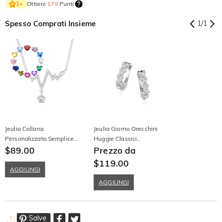
Ottieni
179
Punti
1
×
Spesso Comprati Insieme
1
/
1
Jeulia Collana
Jeulia Giorno Orecchini
Personalizzata Semplice
Huggie Classici
con Battito Cardiaco e
$89.00
Personalizzati
Prezzo da
Pietra di Nascita
$119.00
AGGIUNGI
AGGIUNGI
Salve