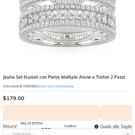
Jeulia Set Nuziali con Pietre Multiple Alone e Trafori 2 Pezzi
Scrivi una recensione
Articolo#
:
JEWB0992
$179.00
SALDI ESTIVI
Misura
*
Codice:
Guida alle Taglie
-30%
SUMMER
-10%
-- Seleziona --
SUL 2°