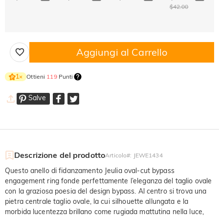
$42.00
Aggiungi al Carrello
Ottieni
119
Punti
1
×
Salve
Descrizione del prodotto
Articolo#
:
JEWE1434
Questo anello di fidanzamento Jeulia oval-cut bypass
engagement ring fonde perfettamente l’eleganza del taglio ovale
con la graziosa poesia del design bypass. Al centro si trova una
pietra centrale taglio ovale, la cui silhouette allungata e la
morbida lucentezza brillano come rugiada mattutina nella luce,