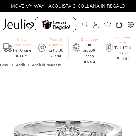
MOVE MY WAY | ACQUISTA 3, COLLANA IN REGALO
Cerca
Regalo!
Garanzia
Shopping
Gratis
Reso &
Di 1 Anno
Sicuro
Spedizione
Cambio
Tutti i
Tutti I Dati
Per Ordine
Entro 30
prodotti
Sono
90,00 €+
Giorni
sono
Protetti
inclusi
Home
Anelli
Anelli di Promessa