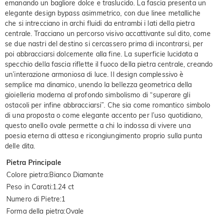
emanando un bagliore dolce e traslucido. La fascia presenta un
elegante design bypass asimmetrico, con due linee metalliche
che si intrecciano in archi fluidi da entrambi i lati della pietra
centrale. Tracciano un percorso visivo accattivante sul dito, come
se due nastri del destino si cercassero prima di incontrarsi, per
poi abbracciarsi dolcemente alla fine. La superficie lucidata a
specchio della fascia riflette il fuoco della pietra centrale, creando
un’interazione armoniosa di luce. Il design complessivo è
semplice ma dinamico, unendo la bellezza geometrica della
gioielleria moderna al profondo simbolismo di “superare gli
ostacoli per infine abbracciarsi”. Che sia come romantico simbolo
di una proposta o come elegante accento per l’uso quotidiano,
questo anello ovale permette a chi lo indossa di vivere una
poesia eterna di attesa e ricongiungimento proprio sulla punta
delle dita.
Pietra Principale
Colore pietra
:
Bianco Diamante
Peso in Carati
:
1.24 ct
Numero di Pietre
:
1
Forma della pietra
:
Ovale