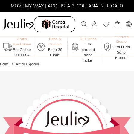
MOVE MY WAY | ACQUISTA 3, COLLANA IN REGALO
Cerca
Regalo!
Garanzia
Shopping
Gratis
Reso &
Di 1 Anno
Sicuro
Spedizione
Cambio
Tutti i
Tutti I Dati
Per Ordine
Entro 30
prodotti
Sono
90,00 €+
Giorni
sono
Protetti
inclusi
Home
Articoli Speciali