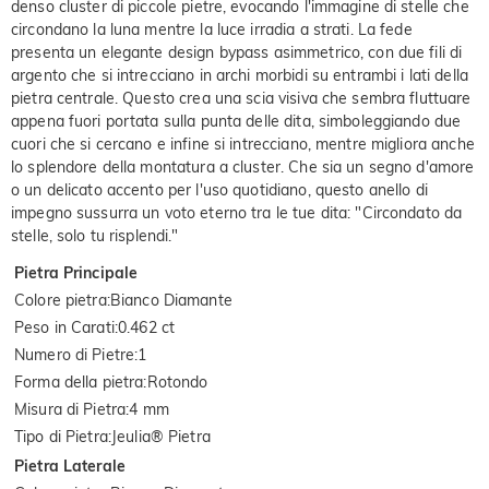
denso cluster di piccole pietre, evocando l'immagine di stelle che
circondano la luna mentre la luce irradia a strati. La fede
presenta un elegante design bypass asimmetrico, con due fili di
argento che si intrecciano in archi morbidi su entrambi i lati della
pietra centrale. Questo crea una scia visiva che sembra fluttuare
appena fuori portata sulla punta delle dita, simboleggiando due
cuori che si cercano e infine si intrecciano, mentre migliora anche
lo splendore della montatura a cluster. Che sia un segno d'amore
o un delicato accento per l'uso quotidiano, questo anello di
impegno sussurra un voto eterno tra le tue dita: "Circondato da
stelle, solo tu risplendi."
Pietra Principale
Colore pietra
:
Bianco Diamante
Peso in Carati
:
0.462 ct
Numero di Pietre
:
1
Forma della pietra
:
Rotondo
Misura di Pietra
:
4 mm
Tipo di Pietra
:
Jeulia® Pietra
Pietra Laterale