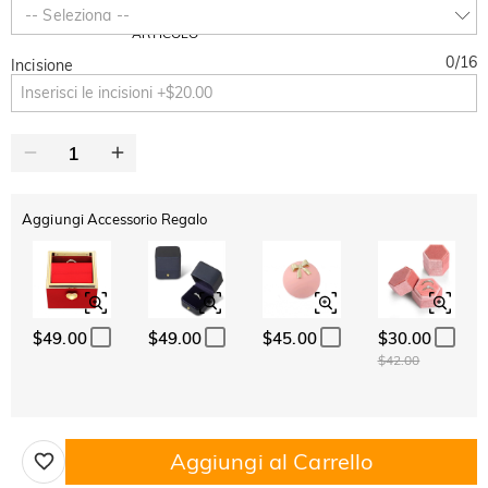
SUMMER
-10%
-- Seleziona --
SUL 2°
Copia
SU TUTTO
ARTICOLO
0
/
16
Incisione
Aggiungi Accessorio Regalo
$49.00
$49.00
$45.00
$30.00
$42.00
Aggiungi al Carrello