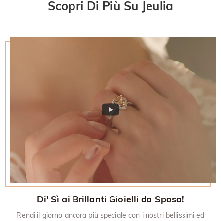
Scopri Di Più Su Jeulia
promozionali devono anche essere restituiti con l'articolo
desideri saperne di più, visualizza la nostra politica di reso di
restituito.
30 giorni.
Di' Sì ai Brillanti Gioielli da Sposa!
Rendi il giorno ancora più speciale con i nostri bellissimi ed