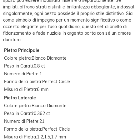
sposa può essere indossato insieme o separatamente. Se
impilati, offrono strati distinti e brillantezza abbagliante; indossati
singolarmente, ogni pezzo possiede il proprio stile distintivo. Sia
come simbolo di impegno per un momento significativo o come
accento elegante per l'uso quotidiano, questo set di anello di
fidanzamento e fede nuziale in argento porta con sé un amore
duraturo.
Pietra Principale
Colore pietra
:
Bianco Diamante
Peso in Carati
:
0.8 ct
Numero di Pietre
:
1
Forma della pietra
:
Perfect Circle
Misura di Pietra
:
6 mm
Pietra Laterale
Colore pietra
:
Bianco Diamante
Peso in Carati
:
0.362 ct
Numero di Pietre
:
21
Forma della pietra
:
Perfect Circle
Misura di Pietra
:
1.2,1.5,1.7 mm