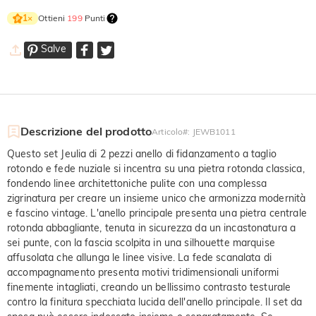
Ottieni
199
Punti
1
×
Salve
Descrizione del prodotto
Articolo#
:
JEWB1011
Questo set Jeulia di 2 pezzi anello di fidanzamento a taglio
rotondo e fede nuziale si incentra su una pietra rotonda classica,
fondendo linee architettoniche pulite con una complessa
zigrinatura per creare un insieme unico che armonizza modernità
e fascino vintage. L'anello principale presenta una pietra centrale
rotonda abbagliante, tenuta in sicurezza da un incastonatura a
sei punte, con la fascia scolpita in una silhouette marquise
affusolata che allunga le linee visive. La fede scanalata di
accompagnamento presenta motivi tridimensionali uniformi
finemente intagliati, creando un bellissimo contrasto testurale
contro la finitura specchiata lucida dell'anello principale. Il set da