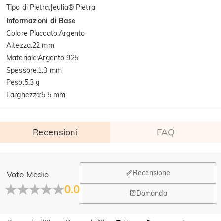
Tipo di Pietra
:
Jeulia® Pietra
Informazioni di Base
Colore Placcato
:
Argento
Altezza
:
22 mm
Materiale
:
Argento 925
Spessore
:
1.3 mm
Peso
:
5.3 g
Larghezza
:
5.5 mm
Recensioni
FAQ
Generale
Recensione
Voto Medio
Dove si trova la tua azienda?
0.0
Domanda
La sede principale è a Los Angeles, in California, mentre il
Hai qualche vendita fisica?
gruppo di design e la produzione hanno la sede a Hong