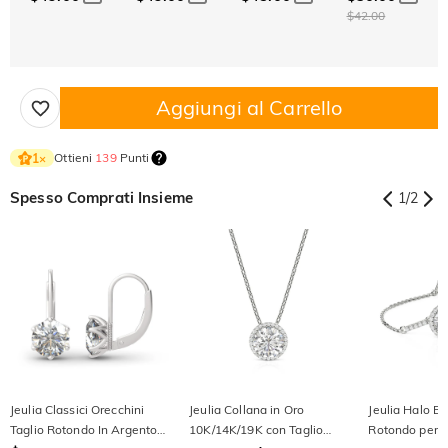
$42.00
Aggiungi al Carrello
Ottieni
139
Punti
1
×
Spesso Comprati Insieme
1
/
2
Jeulia Classici Orecchini
Jeulia Collana in Oro
Jeulia Halo Br
Taglio Rotondo In Argento
10K/14K/19K con Taglio
Rotondo per 