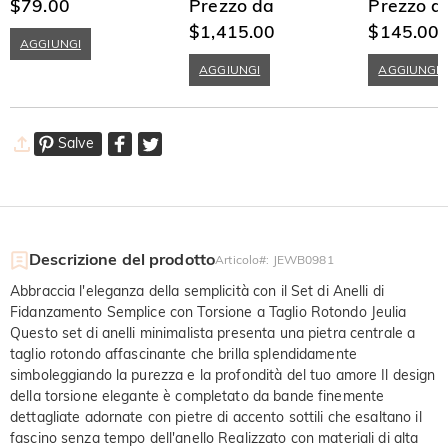
Sterling
$79.00
Rotondo Moissanite
Prezzo da
Argento Sterl
Prezzo d
$1,415.00
$145.00
AGGIUNGI
AGGIUNGI
AGGIUNGI
Salve
Descrizione del prodotto
Articolo#
:
JEWB0981
Abbraccia l'eleganza della semplicità con il Set di Anelli di
Fidanzamento Semplice con Torsione a Taglio Rotondo Jeulia
Questo set di anelli minimalista presenta una pietra centrale a
taglio rotondo affascinante che brilla splendidamente
simboleggiando la purezza e la profondità del tuo amore Il design
della torsione elegante è completato da bande finemente
dettagliate adornate con pietre di accento sottili che esaltano il
fascino senza tempo dell'anello Realizzato con materiali di alta