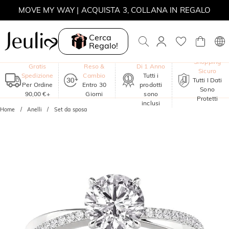
MOVE MY WAY | ACQUISTA 3, COLLANA IN REGALO
Cerca
Regalo!
Garanzia
Shopping
Gratis
Reso &
Di 1 Anno
Sicuro
Spedizione
Cambio
Tutti i
Tutti I Dati
Per Ordine
Entro 30
prodotti
Sono
90,00 €+
Giorni
sono
Protetti
inclusi
Home
Anelli
Set da sposa