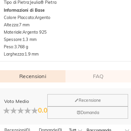
Tipo di Pietra
:
Jeulia® Pietra
Informazioni di Base
Colore Placcato
:
Argento
Altezza
:
7 mm
Materiale
:
Argento 925
Spessore
:
1.3 mm
Peso
:
3.768 g
Larghezza
:
1.9 mm
Recensioni
FAQ
Generale
Recensione
Voto Medio
Dove si trova la tua azienda?
0.0
Domanda
La sede principale è a Los Angeles, in California, mentre il
Hai qualche vendita fisica?
gruppo di design e la produzione hanno la sede a Hong
Kong.
Recensioni
(
0
)
Domande
(
0
)
Sì! Attualmente abbiamo un flagship store in Spagna e un