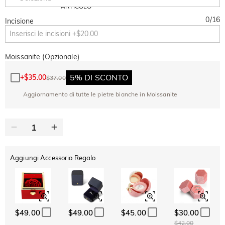
Copia
SU TUTTO
ARTICOLO
0
/
16
Incisione
Moissanite (Opzionale)
5% DI SCONTO
+
$35.00
$37.00
Aggiornamento di tutte le pietre bianche in Moissanite
Aggiungi Accessorio Regalo
$49.00
$49.00
$45.00
$30.00
$42.00