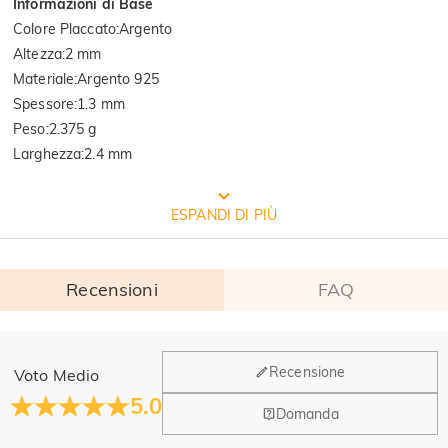
Informazioni di Base
Colore Placcato
:
Argento
Altezza
:
2 mm
Materiale
:
Argento 925
Spessore
:
1.3 mm
Peso
:
2.375 g
Larghezza
:
2.4 mm
CONFEZIONE GRATUITA JEULIA
ESPANDI DI PIÙ
Recensioni
FAQ
Generale
Recensione
Voto Medio
Dove si trova la tua azienda?
5.0
Domanda
La sede principale è a Los Angeles, in California, mentre il
Hai qualche vendita fisica?