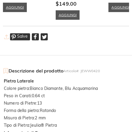
Nascosto e Int
$149.00
Bianco
AGGIUNGI
AGGIUNGI
AGGIUNGI
Salve
Descrizione del prodotto
Articolo#
:
JEWW0420
Pietra Laterale
Colore pietra
:
Bianco Diamante, Blu Acquamarina
Peso in Carati
:
0.64 ct
Numero di Pietre
:
13
Forma della pietra
:
Rotondo
Misura di Pietra
:
2 mm
Tipo di Pietra
:
Jeulia® Pietra