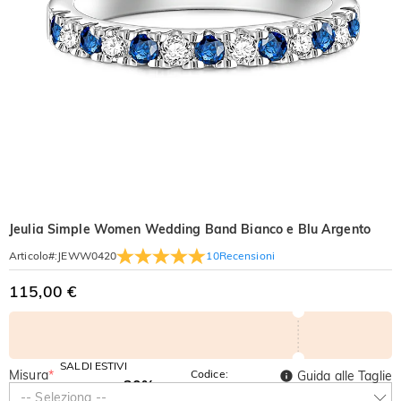
Jeulia Simple Women Wedding Band Bianco e Blu Argento
10
Recensioni
Articolo#
:
JEWW0420
115,00 €
SALDI ESTIVI
Misura
*
Codice:
Guida alle Taglie
-30%
SUMMER
-10%
-- Seleziona --
SUL 2°