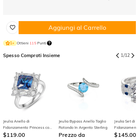
Aggiungi al Carrello
Ottieni
115
Punti
1
×
Spesso Comprati Insieme
1
/
12
Jeulia Anello di
Jeulia Bypass Anello Taglio
Jeulia Set di A
Fidanzamento Princess con
Rotondo In Argento Sterling
Fidanzament
Zaffiro a Raggiera Irregolare
$119.00
Prezzo da
Intercambiabi
$145.00