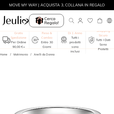
SALDI ESTIVI | -30% SUL 2° ARTICOLO | CODICE: SUMMER
MOVE MY WAY | ACQUISTA 3, COLLANA IN REGALO
Cerca
Regalo!
Garanzia
Shopping
Gratis
Reso &
Di 1 Anno
Sicuro
Spedizione
Cambio
Tutti i
Tutti I Dati
Per Ordine
Entro 30
prodotti
Sono
90,00 €+
Giorni
sono
Protetti
inclusi
Home
Matrimonio
Anelli da Donna