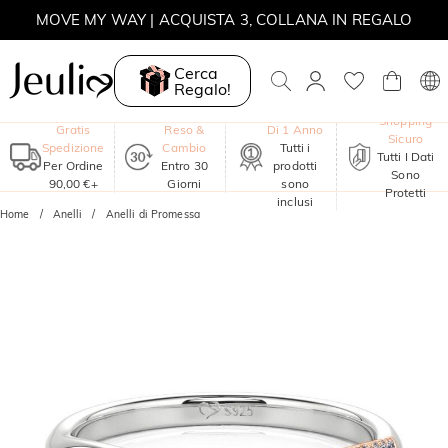
MOVE MY WAY | ACQUISTA 3, COLLANA IN REGALO
Cerca
Regalo!
Garanzia
Shopping
Gratis
Reso &
Di 1 Anno
Sicuro
Spedizione
Cambio
Tutti i
Tutti I Dati
Per Ordine
Entro 30
prodotti
Sono
90,00 €+
Giorni
sono
Protetti
inclusi
Home
Anelli
Anelli di Promessa