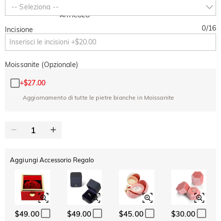
SUMMER
-10%
-- Seleziona --
SUL 2°
Copia
SU TUTTO
ARTICOLO
0
/
16
Incisione
Moissanite (Opzionale)
+
$27.00
Aggiornamento di tutte le pietre bianche in Moissanite
Aggiungi Accessorio Regalo
$49.00
$49.00
$45.00
$30.00