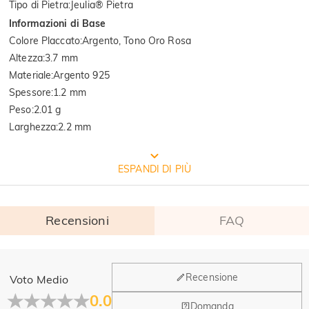
Tipo di Pietra
:
Jeulia® Pietra
Informazioni di Base
Colore Placcato
:
Argento, Tono Oro Rosa
Altezza
:
3.7 mm
Materiale
:
Argento 925
Spessore
:
1.2 mm
Peso
:
2.01 g
Larghezza
:
2.2 mm
CONFEZIONE GRATUITA JEULIA
ESPANDI DI PIÙ
Recensioni
FAQ
Generale
Recensione
Voto Medio
Dove si trova la tua azienda?
0.0
Domanda