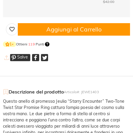
$42.00
Aggiungi al Carrello
Ottieni
119
Punti
1
×
Salve
Descrizione del prodotto
Articolo#
:
JEWE1403
Questo anello di promessa Jeulia “Starry Encounter” Two-Tone
Twist Star Promise Ring cattura l’ampia poesia del cosmo sulla
vostra mano. Le due pietre a forma di stella al centro si
intrecciano e poggiano l’una contro l’altra, come se due corpi
celesti avessero viaggiato per miliardi di anni luce attraverso
l’universo infinito, per incontrarsi dolcemente e fondersi in uno