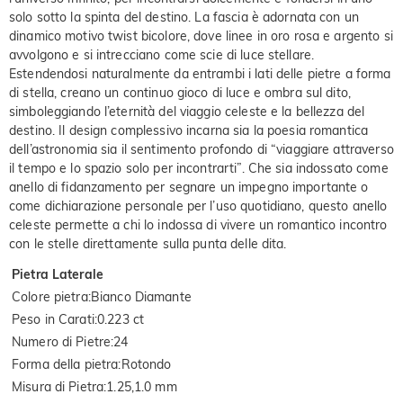
solo sotto la spinta del destino. La fascia è adornata con un
dinamico motivo twist bicolore, dove linee in oro rosa e argento si
avvolgono e si intrecciano come scie di luce stellare.
Estendendosi naturalmente da entrambi i lati delle pietre a forma
di stella, creano un continuo gioco di luce e ombra sul dito,
simboleggiando l’eternità del viaggio celeste e la bellezza del
destino. Il design complessivo incarna sia la poesia romantica
dell’astronomia sia il sentimento profondo di “viaggiare attraverso
il tempo e lo spazio solo per incontrarti”. Che sia indossato come
anello di fidanzamento per segnare un impegno importante o
come dichiarazione personale per l’uso quotidiano, questo anello
celeste permette a chi lo indossa di vivere un romantico incontro
con le stelle direttamente sulla punta delle dita.
Pietra Laterale
Colore pietra
:
Bianco Diamante
Peso in Carati
:
0.223 ct
Numero di Pietre
:
24
Forma della pietra
:
Rotondo
Misura di Pietra
:
1.25,1.0 mm