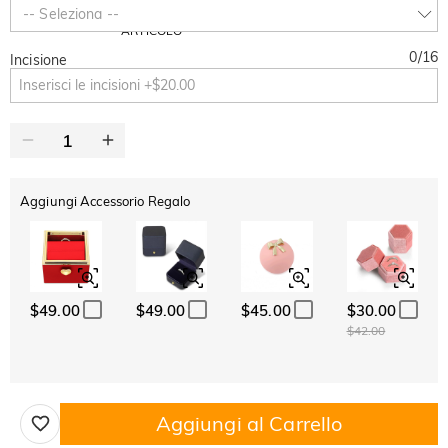
SUMMER
-10%
-- Seleziona --
SUL 2°
Copia
SU TUTTO
ARTICOLO
0
/
16
Incisione
Aggiungi Accessorio Regalo
$49.00
$49.00
$45.00
$30.00
$42.00
Aggiungi al Carrello