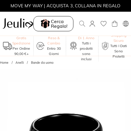
MOVE MY WAY | ACQUISTA 3, COLLANA IN REGALO
Cerca
Regalo!
Garanzia
Shopping
Gratis
Reso &
Di 1 Anno
Sicuro
Spedizione
Cambio
Tutti i
Tutti I Dati
Per Ordine
Entro 30
prodotti
Sono
90,00 €+
Giorni
sono
Protetti
inclusi
Home
Anelli
Bande da uomo