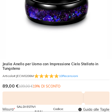
Jeulia Anello per Uomo con Impressione Cielo Stellato in
Tungsteno
10
Recensioni
Articolo#
:
JECW0206M
89,00 €
109,00 €
19% DI SCONTO
SALDI ESTIVI
Misura
*
Codice:
Guida alle Taglie
-30%