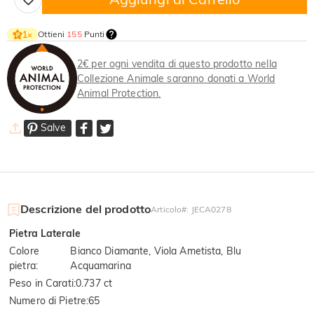
Ottieni
155
Punti
1
×
2€ per ogni vendita di questo prodotto nella
Collezione Animale saranno donati a World
Animal Protection.
Salve
Descrizione del prodotto
Articolo#
:
JECA0278
Pietra Laterale
Colore
Bianco Diamante, Viola Ametista, Blu
pietra
:
Acquamarina
Peso in Carati
:
0.737 ct
Numero di Pietre
:
65