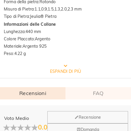
Forma della pietra
:
Rotondo
Misura di Pietra
:
1.1,0.9,1.5,1.3,2.0,2.3 mm
Tipo di Pietra
:
Jeulia® Pietra
Informazioni delle Collane
Lunghezza
:
440 mm
Colore Placcato
:
Argento
Materiale
:
Argento 925
Peso
:
4.22 g
CONFEZIONE GRATUITA JEULIA
ESPANDI DI PIÙ
Recensioni
FAQ
Generale
Recensione
Voto Medio
Dove si trova la tua azienda?
0.0
Domanda