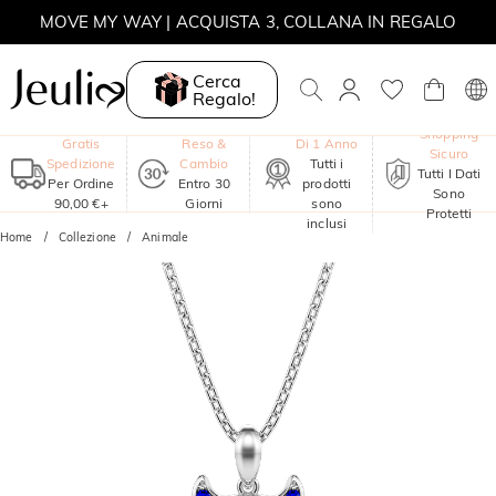
MOVE MY WAY | ACQUISTA 3, COLLANA IN REGALO
Cerca
Regalo!
Garanzia
Shopping
Gratis
Reso &
Di 1 Anno
Sicuro
Spedizione
Cambio
Tutti i
Tutti I Dati
Per Ordine
Entro 30
prodotti
Sono
90,00 €+
Giorni
sono
Protetti
inclusi
Home
Collezione
Animale