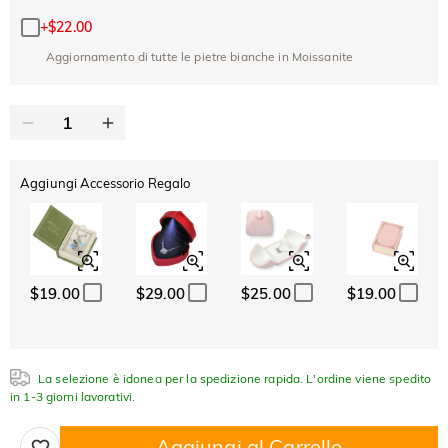
-30%
SUMMER
-10%
SUL 2°
Copia
SU TUTTO
+
$22.00
ARTICOLO
Aggiornamento di tutte le pietre bianche in Moissanite
Aggiungi Accessorio Regalo
$19.00
$29.00
$25.00
$19.00
La selezione è idonea per la spedizione rapida. L'ordine viene spedito
in 1-3 giorni lavorativi.
Aggiungi al Carrello