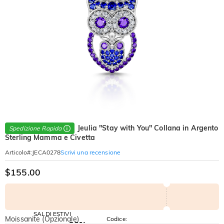
Jeulia "Stay with You" Collana in Argento
Spedizione Rapida
Sterling Mamma e Civetta
Scrivi una recensione
Articolo#
:
JECA0278
$155.00
SALDI ESTIVI
Moissanite (Opzionale)
Codice: