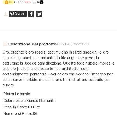
Ottieni
225
Punti
1
×
Salve
Descrizione del prodotto
Articolo#
:
JEWW0569
Oro, argento e oro rosa si accumulano in strati angolari, le loro
superfici geometriche animate da file di gemme pavé che
catturano la luce da ogni direzione. Questa fede nuziale impilabile
bicolore Jeulia è allo stesso tempo architettonica e
profondamente personale – per coloro che vedono l'impegno non
come curve morbide, ma come una bella struttura costruita per
durare.
Pietra Laterale
Colore pietra
:
Bianco Diamante
Peso in Carati
:
0.86 ct
Numero di Pietre
:
86