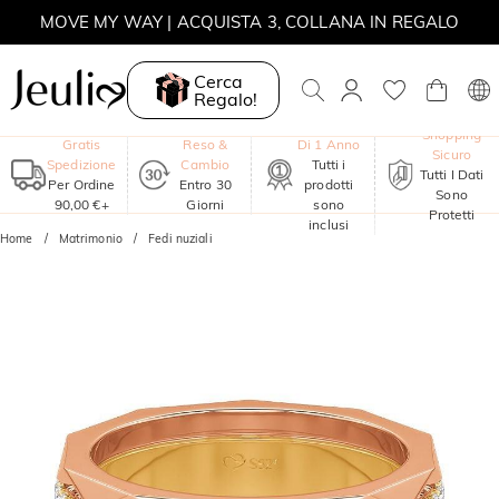
MOVE MY WAY | ACQUISTA 3, COLLANA IN REGALO
Cerca
Regalo!
Garanzia
Shopping
Gratis
Reso &
Di 1 Anno
Sicuro
Spedizione
Cambio
Tutti i
Tutti I Dati
Per Ordine
Entro 30
prodotti
Sono
90,00 €+
Giorni
sono
Protetti
inclusi
Home
Matrimonio
Fedi nuziali