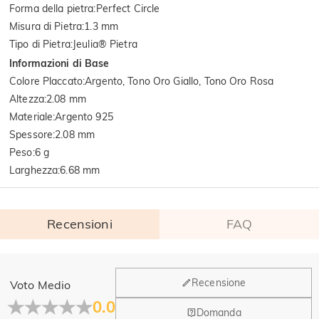
Forma della pietra
:
Perfect Circle
Misura di Pietra
:
1.3 mm
Tipo di Pietra
:
Jeulia® Pietra
Informazioni di Base
Colore Placcato
:
Argento, Tono Oro Giallo, Tono Oro Rosa
Altezza
:
2.08 mm
Materiale
:
Argento 925
Spessore
:
2.08 mm
Peso
:
6 g
Larghezza
:
6.68 mm
Recensioni
FAQ
Generale
Recensione
Voto Medio
Dove si trova la tua azienda?
0.0
Domanda