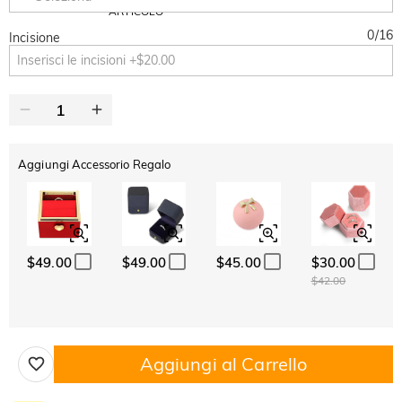
Copia
SU TUTTO
ARTICOLO
0
/
16
Incisione
Aggiungi Accessorio Regalo
$49.00
$49.00
$45.00
$30.00
$42.00
Aggiungi al Carrello