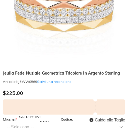
Jeulia Fede Nuziale Geometrica Tricolore in Argento Sterling
Scrivi una recensione
Articolo#
:
JEWW0569
$225.00
SALDI ESTIVI
Misura
*
Codice:
Guida alle Taglie
-30%
SUMMER
-10%
-- Seleziona --
SUL 2°